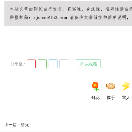
Bo
分享至 :
10 人收藏
ar
鲜花
握手
雷人
上一篇：暂无