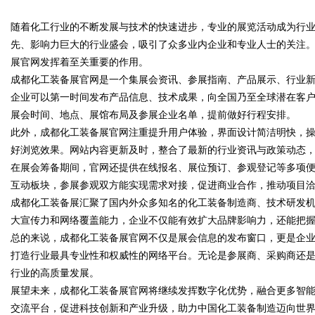
随着化工行业的不断发展与技术的快速进步，专业的展览活动成为行
高分子材料有限公司董事长陈世
先、影响力巨大的行业盛会，吸引了众多业内企业和专业人士的关注
展官网发挥着至关重要的作用。
成都化工装备展官网是一个集展会资讯、参展指南、产品展示、行业
企业可以第一时间发布产品信息、技术成果，向全国乃至全球潜在客
uz
展会时间、地点、展馆布局及参展企业名单，提前做好行程安排。
此外，成都化工装备展官网注重提升用户体验，界面设计简洁明快，
好浏览效果。网站内容更新及时，整合了最新的行业资讯与政策动态
在展会筹备期间，官网还提供在线报名、展位预订、参观登记等多项
互动板块，参展参观双方能实现需求对接，促进商业合作，推动项目
成都化工装备展汇聚了国内外众多知名的化工装备制造商、技术研发
大宣传力和网络覆盖能力，企业不仅能有效扩大品牌影响力，还能把
总的来说，成都化工装备展官网不仅是展会信息的发布窗口，更是企
!
打造行业最具专业性和权威性的网络平台。无论是参展商、采购商还
行业的高质量发展。
展望未来，成都化工装备展官网将继续发挥数字化优势，融合更多智
交流平台，促进科技创新和产业升级，助力中国化工装备制造迈向世