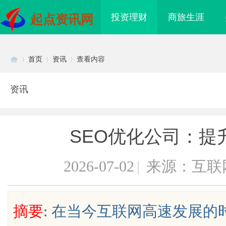
投资理财
商旅生涯
起点资讯网
首页
资讯
查看内容
资讯
Di
›
›
›
SEO优化公司：提
2026-07-02
|
来源：互联
sc
摘要
: 在当今互联网高速发展
海配眼镜
云电影网：开启无限观影体验的