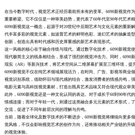
在当今数字时代，视觉艺术正经历着前所未有的变革。6090新视觉
发体系全解析
重要桥梁。它不仅仅是一种审美趋势，更代表了60年代至90年代艺术
6090新视觉这一概念，起源于对20世纪中后期艺术与文化元素的重新解
代丰富多彩的视觉元素，如波普艺术的鲜明色彩、迷幻艺术的抽象造
创新，创造出具有时代感和历史厚重感的新艺术表现形式。
uz
这一风格的核心在于融合传统与现代。通过数字化技术，6090新视
现代极简主义的线条相结合，形成了强烈的视觉冲击力。同时，6090
现实（AR）等新兴技术，将艺术空间从二维屏幕扩展至三维环境，提
6090新视觉不仅在纯艺术领域展现活力，在时尚、广告、影视等商
视觉识别系统，借助怀旧与现代感的结合，激发消费者的情感共鸣，强
电影元素与高科技视觉素材，打造出既具艺术品味又符合现代观众审
此外，6090新视觉还是一种文化认同的表达。对于成长于60到90年
情感连接；而对于年轻一代，则通过这类融合多元元素的艺术形式，
!
交流，促进了不同年龄层次间的理解与共鸣。
当前，随着全球化及数字技术的不断进步，6090新视觉将继续向更
觉风格，不仅会影响视觉艺术的创作方向，还将推动相关产业链的升
的视觉体验。