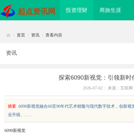
投资理财
商旅生涯
起点资讯网
首页
资讯
查看内容
资讯
Di
›
›
›
探索6090新视觉：引领新
2026-07-02
|
来源：互联网
摘要
: 6090新视觉融合60至90年代艺术精髓与现代数字技术，
业升级。......
sc
6090新视觉
造新时代影视娱乐的全
贝净 AC 国际医疗实验室，标准