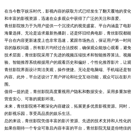
在当今数字娱乐时代，影视内容的获取方式已经发生了翻天覆地的变
新力量
和丰富的影视资源，迅速在众多观众中获得了广泛的关注和喜爱。
青丝影院致力于为用户提供一个沉浸式的视觉盛宴。平台内涵盖了电
海量选择。无论是追求最新热播剧，还是怀旧经典电影，青丝影院都
平台在内容更新速度上也非常迅速，紧跟市场热点，保证用户第一时
uz
容的版权问题，所有影片均经过合法授权，确保观众能放心观看，避
技术层面，青丝影院采用了先进的视频压缩技术和智能推荐算法。视
验。智能推荐系统根据用户的观看历史和偏好，个性化推荐影片，让
青丝影院界面设计简洁美观，操作便捷。无论是电脑端、手机端还是
内容。此外，平台还设计了用户评论和社交互动功能，观众可以在影
围。
值得一提的是，青丝影院高度重视用户隐私和数据安全。采用多重加
营造安心、可靠的观影环境。
!
未来，青丝影院将不断深化内容建设，拓展更多优质影视资源。同时
的影视乐园，享受高品质的娱乐生活。
总的来说，青丝影院凭借丰富的影片资源、先进的技术支持和人性化
如果你期待一个专业可靠且内容丰富的平台，青丝影院无疑是你绝佳