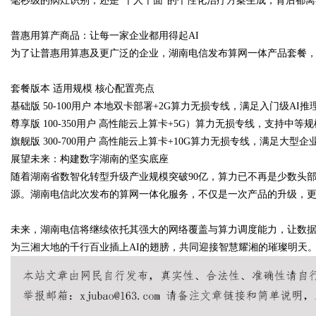
毫秒级的病灶识别，还是“千人千面”的个性化治疗方案生成，背后都
普惠用算产商品：让每一家企业都用得起
AI
为了让普惠用算惠及更广泛的企业，湖南电信发布算网一体产品套餐
套餐版本 适用规模 核心配置亮点
基础版
50-100
用户
本地双卡部署
+2G
算力无损专线，满足入门级
AI
推
尊享版
100-350
用户
高性能云上算卡
+5G
）算力无损专线，支持中等规
旗舰版
300-700
用户
高性能云上算卡
+10G
算力无损专线，满足大型企
展望未来：构建数字湖南的坚实底座
随着湖南省数智化转型升级产业规模突破
90
亿，算力已不再是少数头
源。湖南电信此次发布的算网一体化服务，不仅是一次产品的升级，更
未来，湖南电信将继续依托其强大的网络覆盖与算力调度能力，让数
为三湘大地的千行百业插上
AI
的翅膀，共同迎接智慧耀湘的璀璨明天