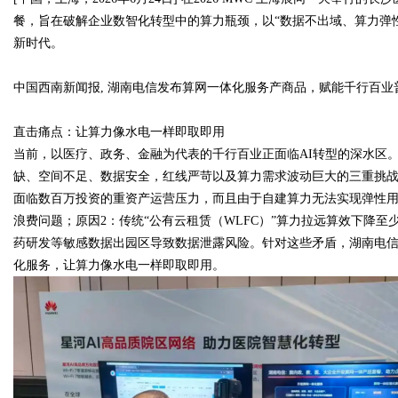
餐，旨在破解企业数智化转型中的算力瓶颈，以“数据不出域、算力弹
新时代。
中国西南新闻报
,
湖南电信发布算网一体化服务产商品，赋能千行百业
Bo
直击痛点：让算力像水电一样即取即用
当前，以医疗、政务、金融为代表的千行百业正面临
AI
转型的深水区
缺、空间不足、数据安全，红线严苛以及算力需求波动巨大的三重挑
面临数百万投资的重资产运营压力，而且由于自建算力无法实现弹性
浪费问题；原因
2
：传统“公有云租赁（
WLFC
）”算力拉远算效下降至
药研发等敏感数据出园区导致数据泄露风险。针对这些矛盾，湖南电
化服务，让算力像水电一样即取即用。
ar