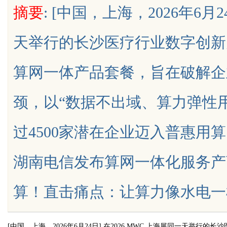
摘要
: [中国，上海，2026年6月
天举行的长沙医疗行业数字创新
算网一体产品套餐，旨在破解企
uz
颈，以“数据不出域、算力弹性
过4500家潜在企业迈入普惠用
湖南电信发布算网一体化服务产
!
算！直击痛点：让算力像水电一样即...
[
中国，上海，
2026
年
6
月
24
日
]
在
2026 MWC
上海展同一天举行的长沙