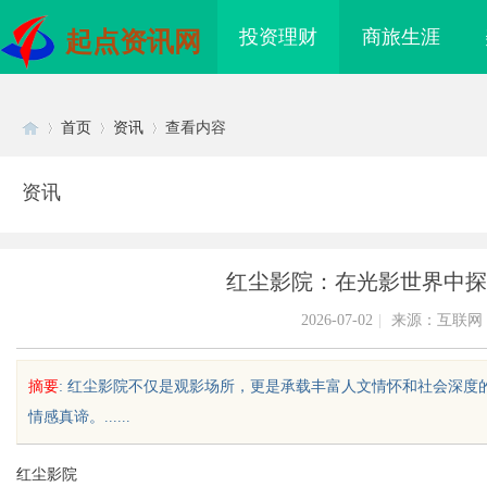
投资理财
商旅生涯
起点资讯网
首页
资讯
查看内容
资讯
Di
›
›
›
红尘影院：在光影世界中探
2026-07-02
|
来源：互联网
摘要
: 红尘影院不仅是观影场所，更是承载丰富人文情怀和社会深
情感真谛。......
sc
红尘影院
电桩项目软件开发商，
开店最怕“搜不到”为什么隔壁店