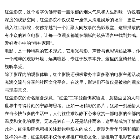
行业秘诀？
红尘影院，这个名字仿佛带着一股浓郁的烟火气息和人生韵味，诉说
花钱，ai却天天给他免费派单？
深度的观影空间，红尘影院不仅仅是一座供人消遣娱乐的场所，更是
踏入红尘影院，仿佛穿越到一个汇聚人间故事的光影殿堂。这里播放
有小众的独立电影，让每一位观众都能在细腻的镜头语言中找到共鸣
爱好者心中的“精神家园”。
uz
电影，是一种特殊的艺术形式，它用光与影、声音与色彩讲述故事，
一个纯粹的观影环境，远离喧嚣，专注于故事本身。这里的座椅舒适
视听享受。
除了影厅内的观影体验，红尘影院还积极举办丰富多彩的电影主题活
充满交流与分享的社区文化平台。在这里，影迷们不仅仅是被动的观
与现实意义。
红尘影院的命名蕴含深意。“红尘”二字源自佛家语境，意指尘世的人
世界中寻得片刻的宁静与思考。正如一场精彩的影片，犹如一剂感悟
!
在当今快节奏的生活中，人们往往难以静下心来欣赏一部电影的全部
温度和文化的厚度。无论是独自一人还是结伴而来，这里都成为了情
此外，红尘影院也积极关注新锐电影人的成长，定期为青年导演和编
这样的举措，红尘影院不仅传承和推广电影文化，更推动了电影艺术