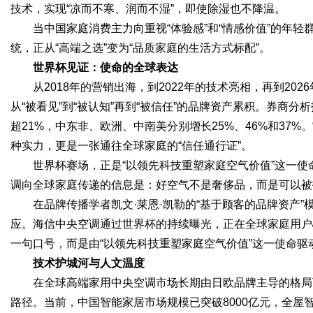
技术，实现“凉而不寒、润而不湿”，即使除湿也不降温。
当中国家庭消费主力向重视“体验感”和“情感价值”的年轻
统，正从“高端之选”变为“品质家庭的生活方式标配”。
世界杯见证：使命的全球表达
从2018年的营销出海，到2022年的技术亮相，再到20
从“被看见”到“被认知”再到“被信任”的品牌资产累积。券商分
超21%，中东非、欧洲、中南美分别增长25%、46%和37
种实力，更是一张通往全球家庭的“信任通行证”。
世界杯赛场，正是“以领先科技重塑家庭空气价值”这一
调向全球家庭传递的信息是：好空气不是奢侈品，而是可以被
在品牌传播学者凯文·莱恩·凯勒的“基于顾客的品牌资产
应。海信中央空调通过世界杯的持续曝光，正在全球家庭用户
一句口号，而是由“以领先科技重塑家庭空气价值”这一使命
技术护城河与人文温度
在全球高端家用中央空调市场长期由日欧品牌主导的格局
路径。当前，中国智能家居市场规模已突破8000亿元，全屋智