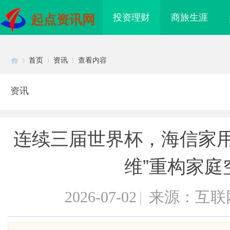
投资理财
商旅生涯
起点资讯网
首页
资讯
查看内容
资讯
Di
›
›
›
连续三届世界杯，海信家用
维”重构家庭
2026-07-02
|
来源：互联
sc
质铸金鼎 ——山东世超
770FE20H耐磨改性颗粒：引领