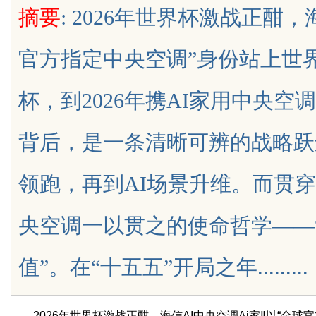
摘要
: 2026年世界杯激战正酣，
限公司董事长陈世超
代材料革命
官方指定中央空调”身份站上世界
杯，到2026年携AI家用中央空
uz
背后，是一条清晰可辨的战略跃
领跑，再到AI场景升维。而贯
央空调一以贯之的使命哲学——
!
值”。在“十五五”开局之年.........
2026年世界杯激战正酣，海信AI中央空调Ai家Ⅱ以“全