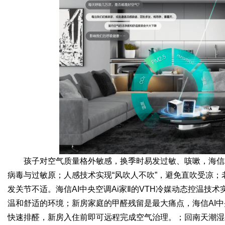
孩子对空气质量格外敏感，换季时易发过敏、咳嗽，海信A
病毒与过敏原；人感技术实现“风吹人不吹”，避免直吹受凉；
发关节不适。海信AI中央空调Ai家Ⅱ的VTH冷媒动态控温技术
温和舒适的环境；新房家庭的甲醛残留是最大痛点，海信AI中
快速排醛，新房入住前即可远程完成空气治理。；回南天潮湿发