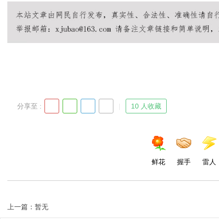
Bo
分享至 :
10 人收藏
ar
鲜花
握手
雷人
上一篇：暂无