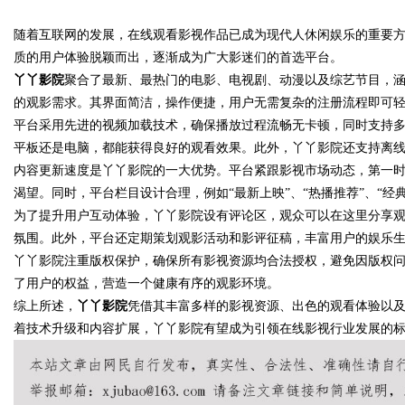
数据知识产权登记扫清
随着互联网的发展，在线观看影视作品已成为现代人休闲娱乐的重要
代平台
质的用户体验脱颖而出，逐渐成为广大影迷们的首选平台。
丫丫影院
聚合了最新、最热门的电影、电视剧、动漫以及综艺节目，
的观影需求。其界面简洁，操作便捷，用户无需复杂的注册流程即可
平台采用先进的视频加载技术，确保播放过程流畅无卡顿，同时支持
uz
平板还是电脑，都能获得良好的观看效果。此外，丫丫影院还支持离
内容更新速度是丫丫影院的一大优势。平台紧跟影视市场动态，第一
渴望。同时，平台栏目设计合理，例如“最新上映”、“热播推荐”、“经
为了提升用户互动体验，丫丫影院设有评论区，观众可以在这里分享
氛围。此外，平台还定期策划观影活动和影评征稿，丰富用户的娱乐
丫丫影院注重版权保护，确保所有影视资源均合法授权，避免因版权
了用户的权益，营造一个健康有序的观影环境。
综上所述，
丫丫影院
凭借其丰富多样的影视资源、出色的观看体验以
!
着技术升级和内容扩展，丫丫影院有望成为引领在线影视行业发展的