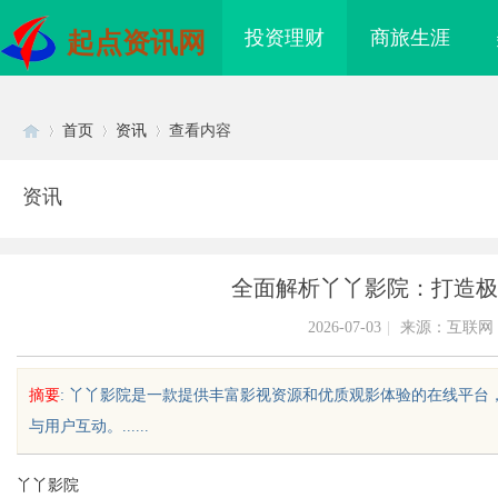
投资理财
商旅生涯
起点资讯网
首页
资讯
查看内容
资讯
Di
›
›
›
全面解析丫丫影院：打造极
2026-07-03
|
来源：互联网
摘要
: 丫丫影院是一款提供丰富影视资源和优质观影体验的在线平
与用户互动。......
sc
丫丫影院
“合规密钥”：北京专
云电影网：开启无限观影体验的