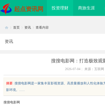
投资理财
商旅生涯
起点资讯网
首页
资讯
查看内容
资讯
Di
›
›
›
搜搜电影网：打造极致观
2026-07-04
|
来源：互联网
摘要
: 搜搜电影网是一家集丰富影视资源、高质量播放和人性化体
影环境。......
sc
搜搜电影网
造新时代影视娱乐的全
贝净 AC 国际医疗实验室，标准