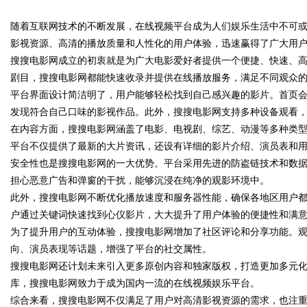
随着互联网技术的不断发展，在线视频平台成为人们娱乐生活中不可
发体系全解析
影视资源、高清的播放质量和人性化的用户体验，迅速赢得了广大用
搜搜电影网成立的初衷就是为广大电影爱好者提供一个便捷、快速、
剧目，搜搜电影网都能快速收录并提供在线播放服务，满足不同观众
平台界面设计简洁明了，用户能够轻松找到自己感兴趣的影片。首页
uz
发现符合自己口味的影视作品。此外，搜搜电影网支持多种设备观看
在内容方面，搜搜电影网涵盖了电影、电视剧、综艺、动漫等多种类
平台不仅提供了最新的大片资讯，还设有详细的影片介绍、演员表和
安全性也是搜搜电影网的一大优势。平台采用先进的防盗链技术和数
担心恶意广告和弹窗的干扰，能够沉浸在纯净的观影环境中。
此外，搜搜电影网不断优化播放速度和服务器性能，确保各地区用户
户通过关键词快速找到心仪影片，大大提升了用户体验的便捷性和满
为了提升用户的互动体验，搜搜电影网增加了社区评论和分享功能。
!
向、演员表现等话题，增强了平台的社交属性。
搜搜电影网还计划未来引入更多原创内容和独家版权，打造更加多元
库，搜搜电影网致力于成为国内一流的在线视频娱乐平台。
综合来看，搜搜电影网不仅满足了用户对高清影视资源的需求，也注