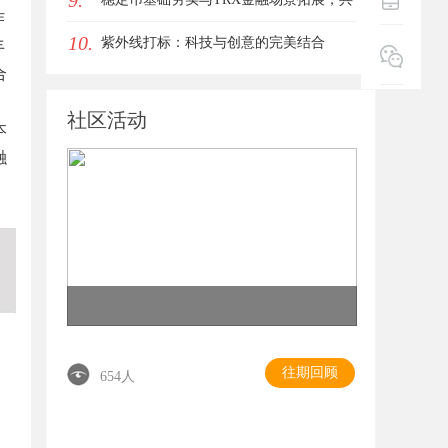
9.
作
10.
同指向孙宇晨长期发展方向
紫外线打标：科技与创意的完美结合
丰
合
社区活动
本
融
往期回顾
654人