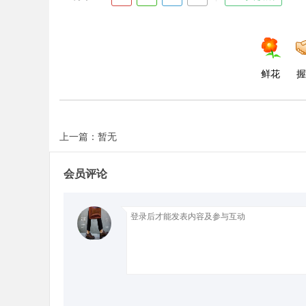
d
鲜花
握
上一篇：暂无
会员评论