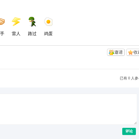
手
雷人
路过
鸡蛋
邀请
收
已有 0 人
评论