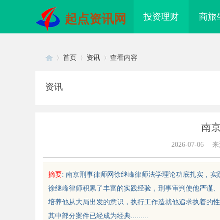
投资理财
商旅
起点资讯网
首页
资讯
查看内容
资讯
Di
›
›
›
南
2026-07-06
|
来
摘要
: 南京刑事律师网徐继峰律师法学理论功底扎实，
徐继峰律师积累了丰富的实践经验，刑事审判使他严谨、
sc
培养他从大局出发的意识，执行工作造就他追求执着的性
其中部分案件已经成为经典.........
戏行业的“版权保卫战”：为何游戏
济南私家侦探：揭开