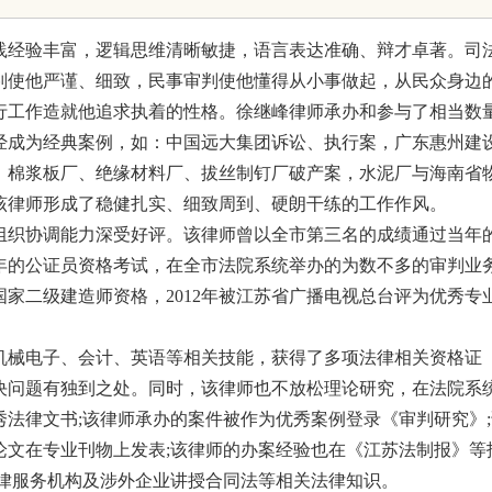
应用全解析
践经验丰富，逻辑思维清晰敏捷，语言表达准确、辩才卓著。司
判使他严谨、细致，民事审判使他懂得从小事做起，从民众身边
行工作造就他追求执着的性格。徐继峰律师承办和参与了相当数
经成为经典案例，如：中国远大集团诉讼、执行案，广东惠州建
，棉浆板厂、绝缘材料厂、拔丝制钉厂破产案，水泥厂与海南省
该律师形成了稳健扎实、细致周到、硬朗干练的工作作风。
组织协调能力深受好评。该律师曾以全市第三名的成绩通过当年
年的公证员资格考试，在全市法院系统举办的为数不多的审判业
国家二级建造师资格，2012年被江苏省广播电视总台评为优秀专
机械电子、会计、英语等相关技能，获得了多项法律相关资格证
决问题有独到之处。同时，该律师也不放松理论研究，在法院系
法律文书;该律师承办的案件被作为优秀案例登录《审判研究》;
论文在专业刊物上发表;该律师的办案经验也在《江苏法制报》等
法律服务机构及涉外企业讲授合同法等相关法律知识。