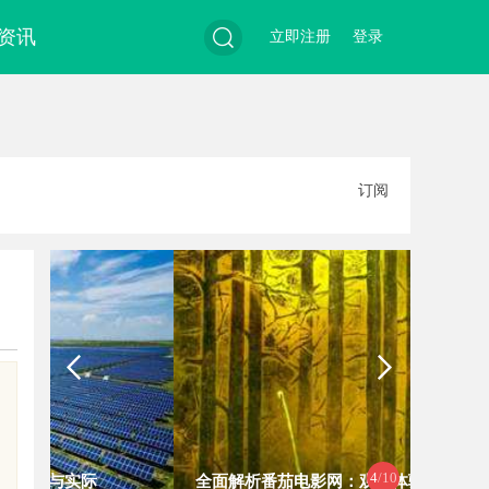
资讯
立即注册
登录
搜
订阅
索
4
/10
全面解析番茄电影网：观影体验与资
武汉配