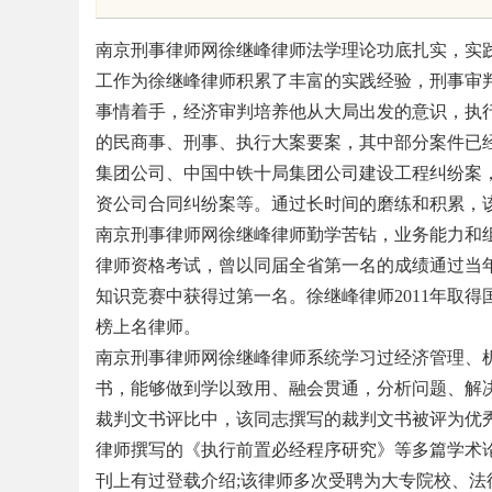
司离不开版权律师
幕后英雄
南京刑事律师网徐继峰律师法学理论功底扎实，实
工作为徐继峰律师积累了丰富的实践经验，刑事审
事情着手，经济审判培养他从大局出发的意识，执
的民商事、刑事、执行大案要案，其中部分案件已
uz
集团公司、中国中铁十局集团公司建设工程纠纷案
资公司合同纠纷案等。通过长时间的磨练和积累，
南京刑事律师网徐继峰律师勤学苦钻，业务能力和
律师资格考试，曾以同届全省第一名的成绩通过当
知识竞赛中获得过第一名。徐继峰律师2011年取得
榜上名律师。
南京刑事律师网徐继峰律师系统学习过经济管理、
书，能够做到学以致用、融会贯通，分析问题、解
!
裁判文书评比中，该同志撰写的裁判文书被评为优秀
律师撰写的《执行前置必经程序研究》等多篇学术
刊上有过登载介绍;该律师多次受聘为大专院校、