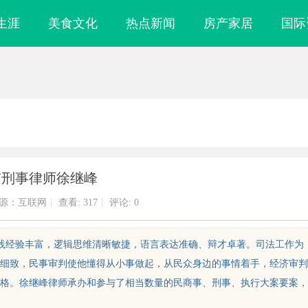
生涯
美食文化
热点新闻
房产家居
国际
京刑事律师徐继峰
源：互联网
|
查看:
317
|
评论: 0
实践经验丰富，逻辑思维清晰敏捷，语言表达准确、辩才卓著。司法工作为
细致，民事审判使他懂得从小事做起，从民众身边的事情着手，经济审判
格。徐继峰律师承办和参与了相当数量的民商事、刑事、执行大案要案，
城市隐秘真相的
揭秘福州私家侦探行业的发展与实际