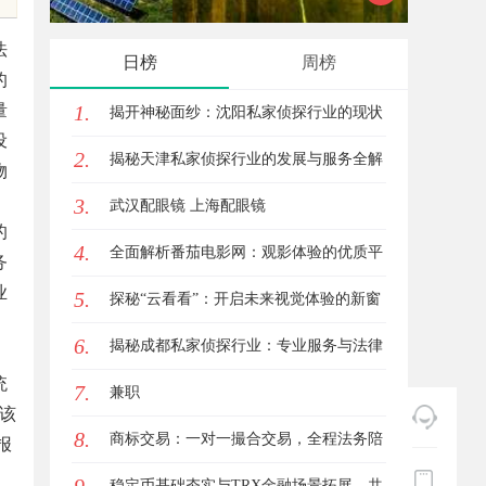
源分享的优质平台
法
日榜
周榜
的
量
1.
揭开神秘面纱：沈阳私家侦探行业的现状
设
2.
与发展
揭秘天津私家侦探行业的发展与服务全解
物
3.
析
武汉配眼镜 上海配眼镜
的
4.
全面解析番茄电影网：观影体验的优质平
务
业
5.
台选择
探秘“云看看”：开启未来视觉体验的新窗
6.
口
揭秘成都私家侦探行业：专业服务与法律
统
7.
边界详解
兼职
该
8.
商标交易：一对一撮合交易，全程法务陪
报
同签约
稳定币基础夯实与TRX金融场景拓展，共