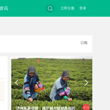
资讯
立即注册
登录
搜
订阅
索
3
/10
济南私家侦探：揭开城市隐秘真相的
揭秘福