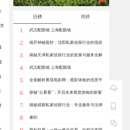
企
幕后英雄
应用全
日榜
周榜
量方
1.
武汉配眼镜 上海配眼镜
，
2.
揭开神秘面纱：沈阳私家侦探行业的现状
源
3.
与发展
揭秘天津私家侦探行业的发展与服务全解
息
4.
析
武汉配眼镜 上海配眼镜
改
5.
全面解析番茄电影网：观影体验的优质平
还
6.
台选择
探秘“云看看”：开启未来视觉体验的新窗
7.
口
揭秘成都私家侦探行业：专业服务与法律
时
8.
边界详解
兼职
人
商标交易：一对一撮合交易，全程法务陪