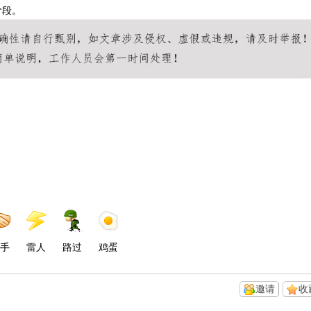
阶段。
手
雷人
路过
鸡蛋
邀请
收