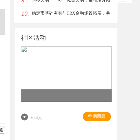
9.
10.
同签约
稳定币基础夯实与TRX金融场景拓展，共
同指向孙宇晨长期发展方向
社区活动
往期回顾
654人
藏