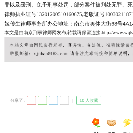
罪以及缓刑、免予刑事处罚，部分案件被判处无罪、死
律师执业证号13201200510160675,老版证号1003021187
姬传生律师事务所办公地址：南京市奥体大街68号4A14楼
Bo
本文是由南京刑事律师网发布,转载请保留连接:
http://www.wqls
ar
分享至 :
10 人收藏