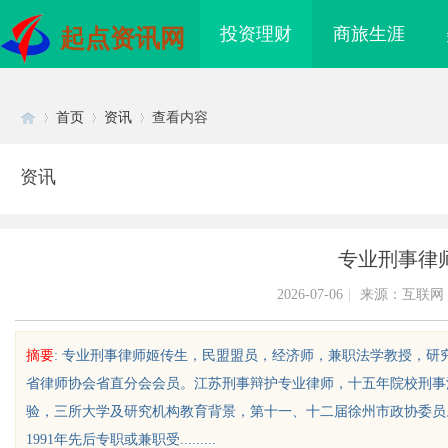
投资理财
商旅生涯
起点资讯网
首页
资讯
查看内容
资讯
Di
›
›
›
专业刑事律
2026-07-06
|
来源：互联网
摘要
: 专业刑事律师姬传生，民盟盟员，经济师，兼职法学教授，
省律师协会省直分会会员。江苏刑事辩护专业律师，十五年院校刑事
sc
验，三所大学及研究机构教育背景，第十一、十二届徐州市政协委员
1991年先后专职或兼职受.........
海配眼镜
武汉配眼镜 上海配眼镜