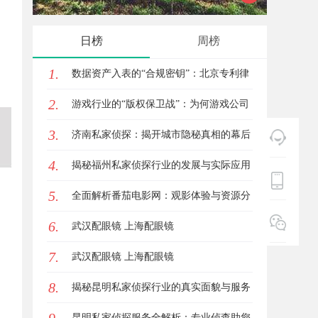
新体验平台
的创新
日榜
周榜
1.
数据资产入表的“合规密钥”：北京专利律
2.
师如何为数据知识产权登记扫清障碍
游戏行业的“版权保卫战”：为何游戏公司
3.
离不开版权律师
济南私家侦探：揭开城市隐秘真相的幕后
4.
英雄
揭秘福州私家侦探行业的发展与实际应用
5.
全解析
全面解析番茄电影网：观影体验与资源分
6.
享的优质平台
武汉配眼镜 上海配眼镜
7.
武汉配眼镜 上海配眼镜
8.
揭秘昆明私家侦探行业的真实面貌与服务
价值
昆明私家侦探服务全解析：专业侦查助您