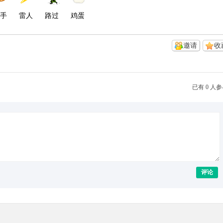
手
雷人
路过
鸡蛋
邀请
收
已有 0 人
评论