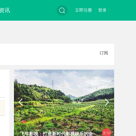
资讯
立即注册
登录
搜
订阅
索
3
/10
飞牛影视：打造新时代影视娱乐的全
麻花影