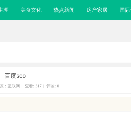
生涯
美食文化
热点新闻
房产家居
国际
百度seo
源：互联网
|
查看:
317
|
评论: 0
镜
云电影网：开启无限观影体验的新时