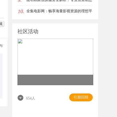
9.
10.
解决疑难问题
全集电影网：畅享海量影视资源的理想平
台
藏
社区活动
参与
往期回顾
654人