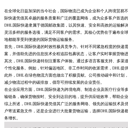
为数据知识产权登记扫清
在全球化日益加深的当今社会，国际物流已成为企业和个人跨境贸易不
公司离不开版权律师
际快递凭借其卓越的服务质量和广泛的覆盖网络，成为众多客户首选
DHL国际快递隶属于德国邮政集团，以其快速、安全和高效的运输解
灵活多样的服务选项，满足不同客户的需求。其核心优势在于遍布全球
地都能享受到便捷的国际货物运输服务。
uz
首先，DHL国际快递的时效性极具竞争力。针对不同紧急程度的快递
案，并借助先进的信息技术全程追踪包裹状态，让客户实时掌握货物
其次，DHL国际快递特别注重客户体验。通过多语言客服支持、多渠
个性化服务。例如，针对偏远地区、非工作时间的收派需求，DHL提
此外，DHL在绿色物流方面也做出了积极贡献。公司推动碳中和计划
减少物流过程中的碳排放，倡导可持续发展的企业责任。
在企业应用方面，DHL国际快递为跨境电商、制造企业及医疗行业等
输链条，确保货物按时、安全到达目的地，提升供应链效率，帮助企
!
综上所述，DHL国际快递凭借其广泛的服务网络、领先的运输技术及
户寄送紧急文件，还是企业进行大批量货物运输，选择DHL国际快递
务增长。