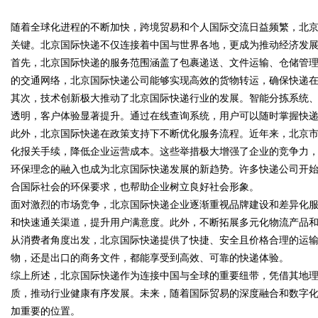
随着全球化进程的不断加快，跨境贸易和个人国际交流日益频繁，北
发体系全解析
关键。北京国际快递不仅连接着中国与世界各地，更成为推动经济发
首先，北京国际快递的服务范围涵盖了包裹递送、文件运输、仓储管
的交通网络，北京国际快递公司能够实现高效的货物转运，确保快递
其次，技术创新极大推动了北京国际快递行业的发展。智能分拣系统
uz
透明，客户体验显著提升。通过在线查询系统，用户可以随时掌握快
此外，北京国际快递在政策支持下不断优化服务流程。近年来，北京
化报关手续，降低企业运营成本。这些举措极大增强了企业的竞争力
环保理念的融入也成为北京国际快递发展的新趋势。许多快递公司开
合国际社会的环保要求，也帮助企业树立良好社会形象。
面对激烈的市场竞争，北京国际快递企业逐渐重视品牌建设和差异化
和快速通关渠道，提升用户满意度。此外，不断拓展多元化物流产品
从消费者角度出发，北京国际快递提供了快捷、安全且价格合理的运
!
物，还是出口的商务文件，都能享受到高效、可靠的快递体验。
综上所述，北京国际快递作为连接中国与全球的重要纽带，凭借其地
质，推动行业健康有序发展。未来，随着国际贸易的深度融合和数字
加重要的位置。