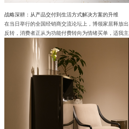
战略深耕：从产品交付到生活方式解决方案的升维
d
在当日举行的全国经销商交流论坛上，博领家居释放出
反转，消费者正从为功能付费转向为情绪买单，适我主