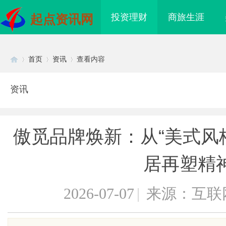
投资理财
商旅生涯
起点资讯网
首页
资讯
查看内容
资讯
Di
›
›
›
傲觅品牌焕新：从“美式风格
居再塑精
2026-07-07
|
来源：互联
sc
海配眼镜
云电影网：开启无限观影体验的