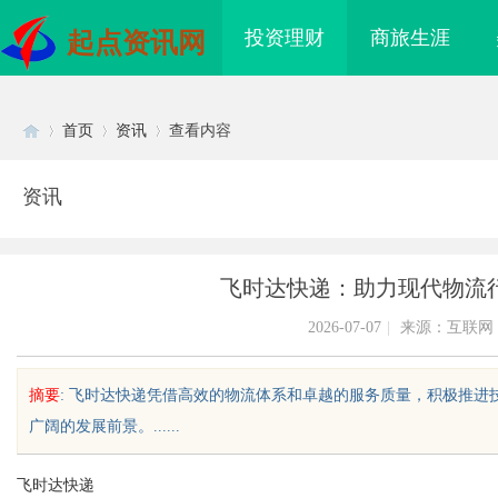
投资理财
商旅生涯
起点资讯网
首页
资讯
查看内容
资讯
Di
›
›
›
飞时达快递：助力现代物流
2026-07-07
|
来源：互联网
摘要
: 飞时达快递凭借高效的物流体系和卓越的服务质量，积极推
广阔的发展前景。......
sc
飞时达快递
领新时代影视娱乐的创
匠心筑绿居 品质铸金鼎 ——山