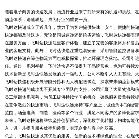
随着电子商务的快速发展，物流行业迎来了前所未有的机遇和挑战。
高分子材料有限公司董事长陈世
物流体系，迅速崛起，成为行业的重要一员。
飞时达快递成立于近几年，致力于为客户提供快速、安全、便捷的快
快递都能及时送达。无论是同城速递还是跨省运输，飞时达快递都表
在服务方面，飞时达快递注重客户体验，建立了完善的客服体系和售
uz
业的客服支持。此外，飞时达快递注重包裹安全，采用智能监控设备
飞时达快递在绿色物流方面也积极探索，推动环保理念落地。公司引
任。通过一系列举措，飞时达快递不仅提升了品牌形象，也为可持续
技术创新是飞时达快递发展的另一驱动力。公司不断引入人工智能、
飞时达快递积极开展智能分拣和无人机配送试点，探索未来物流新模
飞时达快递的成功离不开其专业团队的支持。公司汇聚了大量物流和
员工培训体系完善，为员工提供持续学习的机会，确保服务质量持续
在竞争激烈的快递市场，飞时达快递秉持“客户至上，诚信为本”的经
!
范围，涵盖电商、制造、医药等多个行业，满足不同客户的多样化需
未来，飞时达快递将继续坚持创新驱动，深化数字化转型，构建智能
入，进一步提升服务效率和质量，实现企业与客户的双赢。
总之，飞时达快递以其优质的服务、创新的技术和绿色的理念，在现