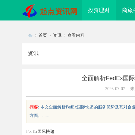
投资理财
商旅
起点资讯网
首页
资讯
查看内容
资讯
Di
›
›
›
全面解析FedEx
2026-07-07
|
来
摘要
: 本文全面解析FedEx国际快递的服务优势及其
方面。......
sc
FedEx国际快递
筑绿居 品质铸金鼎 ——山东世超
770FE20H耐磨改