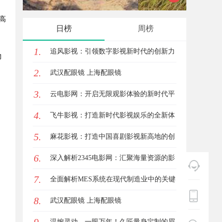
高
花钱，ai却天天给他免费派单？
发体系
日榜
周榜
1.
追风影视：引领数字影视新时代的创新力
物
2.
量
武汉配眼镜 上海配眼镜
3.
云电影网：开启无限观影体验的新时代平
4.
台
飞牛影视：打造新时代影视娱乐的全新体
5.
验平台
麻花影视：打造中国喜剧影视新高地的创
6.
新典范
深入解析2345电影网：汇聚海量资源的影
7.
视娱乐平台
全面解析MES系统在现代制造业中的关键
8.
作用与应用前景
武汉配眼镜 上海配眼镜
温婉灵动，一眼万年！久匠量身定制的眉