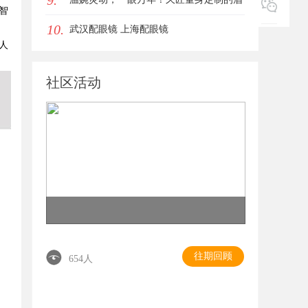
9.
智
10.
眼唇，才是你整张脸的点睛之笔！淡颜系
武汉配眼镜 上海配眼镜
人
女生的气质加分项
社区活动
往期回顾
654人