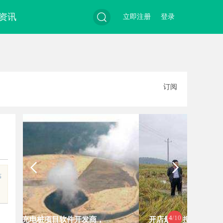
资讯
立即注册
登录
搜
订阅
索
等
4
/10
开店最怕“搜不到”为什么隔壁店铺没
贝净 