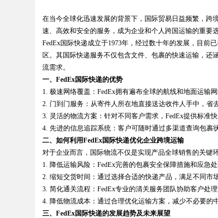
分子材料有限公司董事长陈世超
在当今全球化迅速发展的背景下，国际贸易日益频繁，跨境
代材料革命
速、高效和安全的服务，成为企业和个人跨国运输的重要
FedEx国际快递成立于1973年，经过数十年的发展，目
区。其国际快递服务不仅包含文件、包裹的快速运输，还
流需求。
uz
一、FedEx国际快递的优势
1. 极速网络覆盖：FedEx拥有遍布全球的航线和地面
2. 门到门服务：从寄件人所在地直接送达收件人手中，
3. 灵活的物流方案：针对不同客户需求，FedEx提供
4. 先进的信息追踪系统：客户可随时通过多渠道查询包裹
二、如何利用FedEx国际快递优化企业跨境运输
对于企业而言，国际物流不仅是实现产品全球销售的关键环
1. 降低运输风险：FedEx完善的包裹安全保障措施和应
!
2. 缩短交货时间：通过选择合适的快递产品，满足不同市
3. 简化通关流程：FedEx专业的清关服务团队协助客户
4. 降低物流成本：通过合理优化运输方案，减少不必要的
三、FedEx国际快递的发展趋势及未来展望