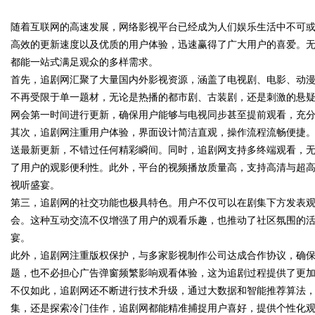
限公司董事长陈世超
随着互联网的高速发展，网络影视平台已经成为人们娱乐生活中不可
代材料革命
高效的更新速度以及优质的用户体验，迅速赢得了广大用户的喜爱。
都能一站式满足观众的多样需求。
首先，追剧网汇聚了大量国内外影视资源，涵盖了电视剧、电影、动
不再受限于单一题材，无论是热播的都市剧、古装剧，还是刺激的悬
uz
网会第一时间进行更新，确保用户能够与电视同步甚至提前观看，充
其次，追剧网注重用户体验，界面设计简洁直观，操作流程流畅便捷
送最新更新，不错过任何精彩瞬间。同时，追剧网支持多终端观看，
了用户的观影便利性。此外，平台的视频播放质量高，支持高清与超
视听盛宴。
第三，追剧网的社交功能也极具特色。用户不仅可以在剧集下方发表
会。这种互动交流不仅增强了用户的观看乐趣，也推动了社区氛围的
宴。
!
此外，追剧网注重版权保护，与多家影视制作公司达成合作协议，确
题，也不必担心广告弹窗频繁影响观看体验，这为追剧过程提供了更
不仅如此，追剧网还不断进行技术升级，通过大数据和智能推荐算法
集，还是探索冷门佳作，追剧网都能精准捕捉用户喜好，提供个性化