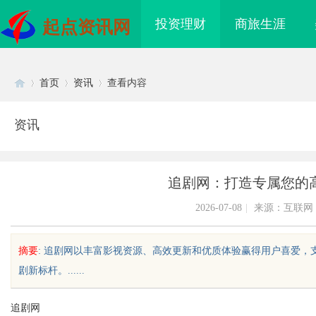
投资理财
商旅生涯
起点资讯网
首页
资讯
查看内容
资讯
Di
›
›
›
追剧网：打造专属您的
2026-07-08
|
来源：互联网
摘要
: 追剧网以丰富影视资源、高效更新和优质体验赢得用户喜爱
剧新标杆。......
sc
追剧网
质铸金鼎 ——山东世超
770FE20H耐磨改性颗粒：引领