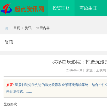
投资理财
商旅生涯
起点资讯网
首页
资讯
查看内容
资讯
Di
›
›
›
探秘星辰影院：打造沉浸
2026-07-08
|
来源：互联网
摘要
: 星辰影院凭借先进的激光投影和全景环绕音响系统，结合个
来影院模式。......
sc
星辰影院
领新时代影视娱乐的创
匠心筑绿居 品质铸金鼎 ——山