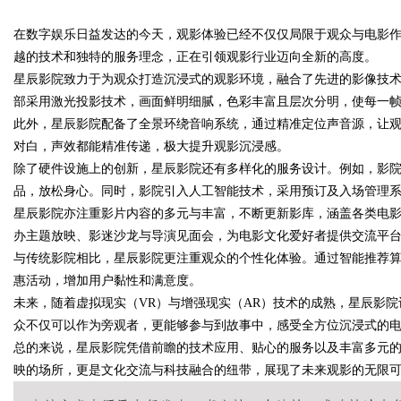
在数字娱乐日益发达的今天，观影体验已经不仅仅局限于观众与电影
高分子材料有限公司董事长陈世
越的技术和独特的服务理念，正在引领观影行业迈向全新的高度。
星辰影院致力于为观众打造沉浸式的观影环境，融合了先进的影像技
部采用激光投影技术，画面鲜明细腻，色彩丰富且层次分明，使每一
此外，星辰影院配备了全景环绕音响系统，通过精准定位声音源，让
uz
对白，声效都能精准传递，极大提升观影沉浸感。
除了硬件设施上的创新，星辰影院还有多样化的服务设计。例如，影
品，放松身心。同时，影院引入人工智能技术，采用预订及入场管理
星辰影院亦注重影片内容的多元与丰富，不断更新影库，涵盖各类电
办主题放映、影迷沙龙与导演见面会，为电影文化爱好者提供交流平
与传统影院相比，星辰影院更注重观众的个性化体验。通过智能推荐
惠活动，增加用户黏性和满意度。
未来，随着虚拟现实（VR）与增强现实（AR）技术的成熟，星辰影
!
众不仅可以作为旁观者，更能够参与到故事中，感受全方位沉浸式的
总的来说，星辰影院凭借前瞻的技术应用、贴心的服务以及丰富多元
映的场所，更是文化交流与科技融合的纽带，展现了未来观影的无限