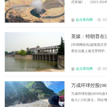
式存储》、《2023-2024年
起点资讯网
202
英媒：特朗普在
[环球网快讯]据英国天
普在法庭上做无罪辩护。报道
起点资讯网
202
万成环球控股(08
万港元 同比减少4
万成环球控股(08309)
收入2.23亿港元，同比增加4