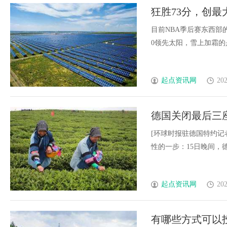
狂胜73分，创最
实太狂妄了
目前NBA季后赛东西部
0领先太阳，雪上加霜的是，
起点资讯网
202
德国关闭最后三
[环球时报驻德国特约记
性的一步：15日晚间，德国最
起点资讯网
202
有哪些方式可以