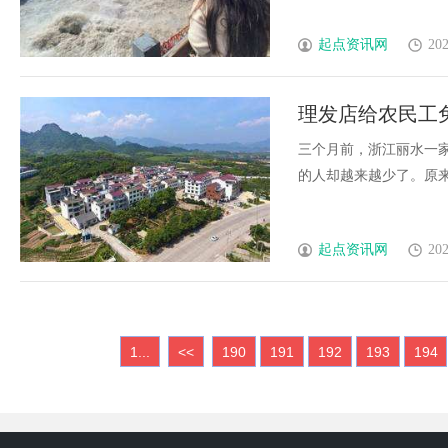
起点资讯网
202
理发店给农民工
三个月前，浙江丽水一
的人却越来越少了。原来，农
起点资讯网
202
1...
<<
190
191
192
193
194