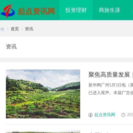
投资理财
商旅生涯
起点资讯网
首页
资讯
资讯
首
›
›
聚焦高质量发展｜
新华网广州5月5日电（
已进入尾声。本届广交会是有
页
起点资讯网
202
电桩项目软件开发商，
虫草品牌哪个靠谱？虫草品牌哪