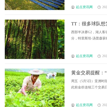
起点资讯网
202
TT：很多球队
西部半决赛G2，湖人客场
分，特里斯坦-汤普森获得出
起点资讯网
202
黄金交易提醒：
金价涨势停不住
周五（5月5日）亚洲时段
此前金价连续三个交易日上涨
起点资讯网
202