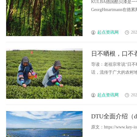
KULBA德国酷贝漆是一
GeorgHmartmann在德
起点资讯网
202
日不晒根，口不
导读：老祖宗常说“日不
话，流传于广大的农村地区..
起点资讯网
202
DTU全面介绍（
原文：https://www.key-