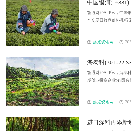
中国银河(068
行业秘诀？
价比高？虫草品牌哪个用户评价
重大信息
智通财经APP讯，中国银
深度剖析玄鹿虫草硬核实力
个交易日收盘价格涨幅偏离值
起点资讯网
202
海泰科(30102
超3%股份
智通财经APP讯，海泰科
期创业投资企业(有限合伙)(
起点资讯网
202
进口涂料再添新