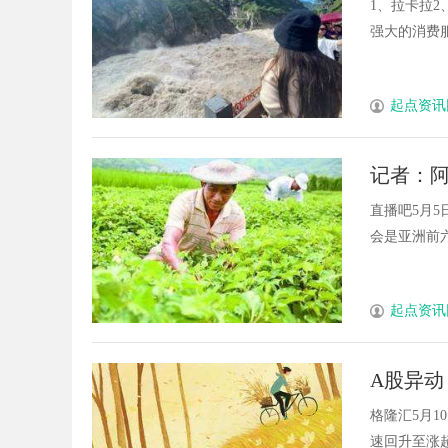
1、拉卡拉2
强大的消费服务
起点资讯
记者：阿
家队
直播吧5月
会是亚洲前六名
起点资讯
A股异动 
及寓泰控
格隆汇5月10
速回升至涨超4