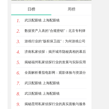
代平台
新体验
日榜
周榜
1.
武汉配眼镜 上海配眼镜
2.
数据资产入表的“合规密钥”：北京专利律
3.
师如何为数据知识产权登记扫清障碍
游戏行业的“版权保卫战”：为何游戏公司
4.
离不开版权律师
济南私家侦探：揭开城市隐秘真相的幕后
5.
英雄
揭秘福州私家侦探行业的发展与实际应用
6.
全解析
全面解析番茄电影网：观影体验与资源分
7.
享的优质平台
武汉配眼镜 上海配眼镜
8.
武汉配眼镜 上海配眼镜
9.
揭秘昆明私家侦探行业的真实面貌与服务