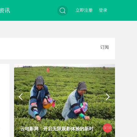
资讯
立即注册
登录
搜
订阅
索
3
/10
云电影网：开启无限观影体验的新时
飞牛影