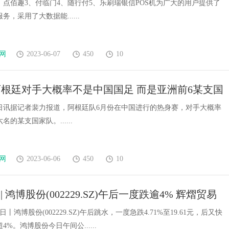
、点佰趣3、付临门4、随行付5、乐刷瑞银信POS机为广大的用户提供了
，采用了大数据能......
网
2023-06-07
450
10
根廷对手大概率不是中国国足 而是亚洲前6某支国
5日讯据记者裴力报道，阿根廷队6月份在中国进行的热身赛，对手大概率
的某支国家队。......
网
2023-06-06
450
10
| 鸿博股份(002229.SZ)午后一度跌逾4% 辉熠贸易
股所持合计8094万股被法院司法冻结
日丨鸿博股份(002229.SZ)午后跳水，一度急跌4.71%至19.61元，后又快
%。鸿博股份今日午间公......