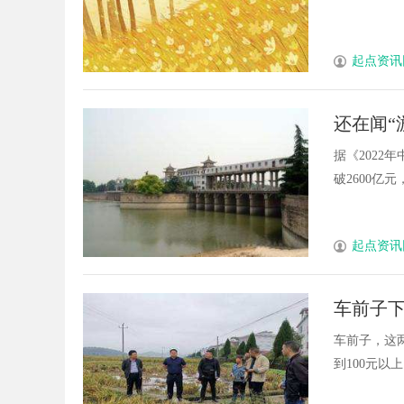
起点资讯
还在闻“
发展规
据《202
破2600亿元，
起点资讯
车前子下
车前子，这
到100元以上