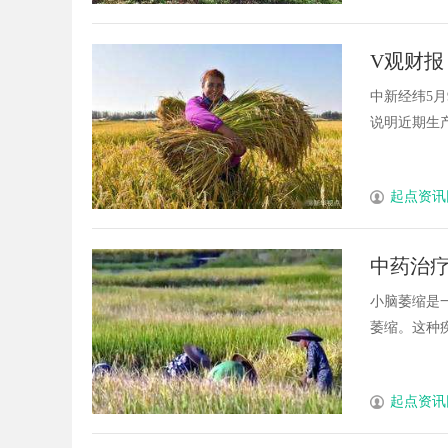
V观财报
重大变
中新经纬5月
说明近期生产经
起点资讯
中药治
注？
小脑萎缩是
萎缩。这种疾病
起点资讯