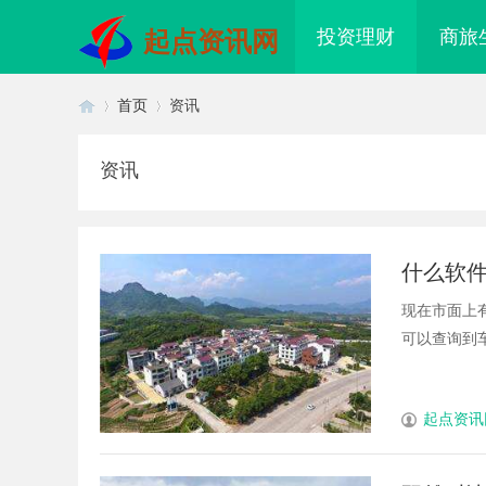
投资理财
商旅
起点资讯网
首页
资讯
资讯
首
›
›
什么软
现在市面上
可以查询到车辆
页
起点资讯
配眼镜 上海配眼镜
追风影视：引领数字