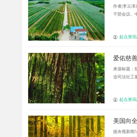
作者|李云泽
干部会议。中央
起点资讯
爱佑慈善
侵害未
来源标题：
业司法社工服务5
起点资讯
美国向
象！
据央视新闻