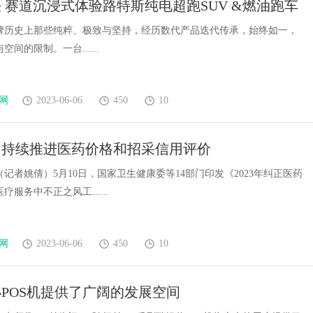
 赛道沉浸式体验路特斯纯电超跑SUV &燃油跑车
牌历史上那些纯粹、极致与坚持，经历数代产品迭代传承，始终如一，
间的限制。一台......
网
2023-06-06
450
10
：持续推进医药价格和招采信用评价
记者姚倩）5月10日，国家卫生健康委等14部门印发《2023年纠正医药
服务中不正之风工......
网
2023-06-06
450
10
POS机提供了广阔的发展空间