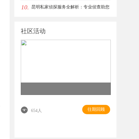
10.
价值
昆明私家侦探服务全解析：专业侦查助您
解决疑难问题
社区活动
往期回顾
654人