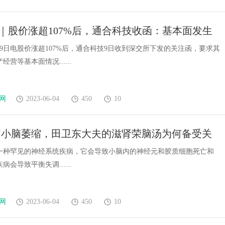
｜股价涨超107%后，通合科技收函：基本面发生
化？
9日电股价涨超107%后，通合科技9日收到深交所下发的关注函，要求其
营等基本面情况......
网
2023-06-04
450
10
疗小脑萎缩，田卫东大夫的滋肾荣脑汤为何备受关
一种罕见的神经系统疾病，它会导致小脑内的神经元和胶质细胞死亡和
会导致平衡失调......
网
2023-06-04
450
10