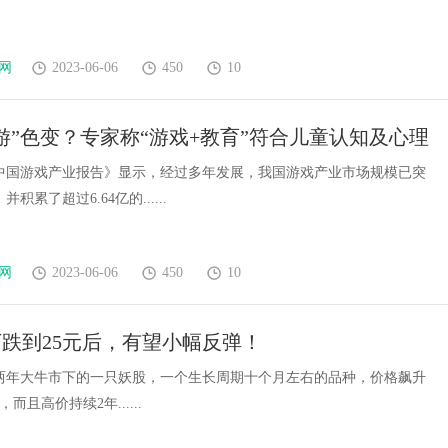
网
2023-06-06
450
10
游”色变？专家称“游戏+教育”符合儿童认知及心理
律
2年中国游戏产业报告》显示，经过多年发展，我国游戏产业市场规模已突
并积累了超过6.64亿的......
网
2023-06-06
450
10
跌到25元后，有望小幅反弹！
两年大牛市下的一只妖股，一个生长周期十个月左右的品种，价格飙升
，而且高价持续2年......