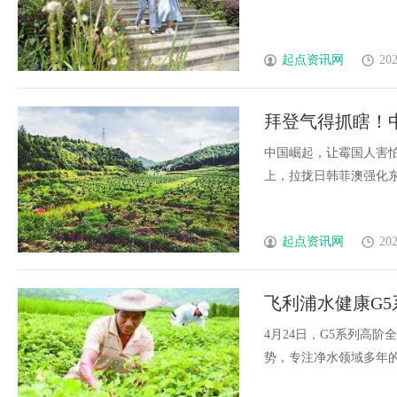
起点资讯网
202
拜登气得抓瞎！
中国崛起，让霉国人害
上，拉拢日韩菲澳强化东亚联
起点资讯网
202
飞利浦水健康G
高端净水体验
4月24日，G5系列高
势，专注净水领域多年的飞利