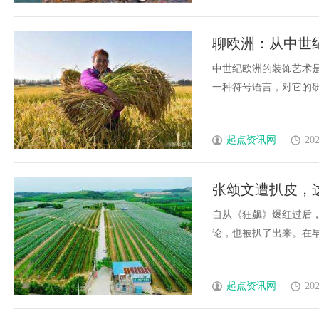
聊欧洲：从中世
中世纪欧洲的装饰艺术
一种符号语言，对它的研究是
起点资讯网
202
张颂文遭扒皮，
被捅破了
自从《狂飙》爆红过后
论，也被扒了出来。在早期的
起点资讯网
202