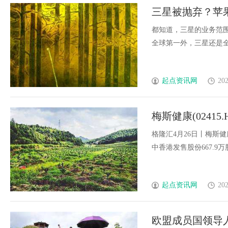
三星被抛弃？苹
迎“大洗牌”
都知道，三星的业务范
全球第一外，三星还是全球最
起点资讯网
202
梅斯健康(0241
每股9.1港元
格隆汇4月26日丨梅斯健康
中香港发售股份667.9万股
起点资讯网
202
欧盟成员国领导