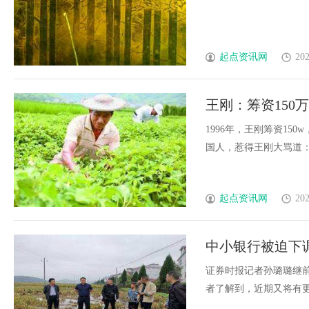
起点资讯网
202
王刚：筹资15
给外国人
1996年，王刚筹资1
国人，惹得王刚大骂道：“要
起点资讯网
202
中小银行被迫下
证券时报记者孙璐璐继
者了解到，近期又将有更多银