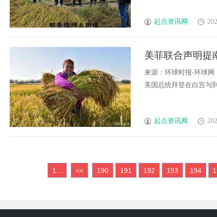
起点资讯网
202
美菲联合声明提
宾“绑上战车”
来源：环球时报-环球网
美国总统拜登在白宫与到访的
起点资讯网
202
1...
<<
190
191
192
193
194
1