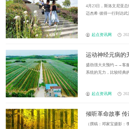
事宜
4月23日，斯洛文尼亚
迈杰希·彼得一行到访武汉，.
起点资讯网
202
运动神经元病的
盛劲强大夫预约→→客服王
系统的无力，比较经典的表现
起点资讯网
202
倾听革命故事 
育活动
（撰稿：邓家宝摄影：李丝