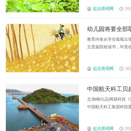
起点资讯网
202
幼儿园将要全部
正式回应
教育内卷从学生呱呱出
立贵族院校读书，毕竟在当前
起点资讯网
202
中国航天科工贝
文|御柳出品|网易科技
中国航天科工集团科技委常..
起点资讯网
202