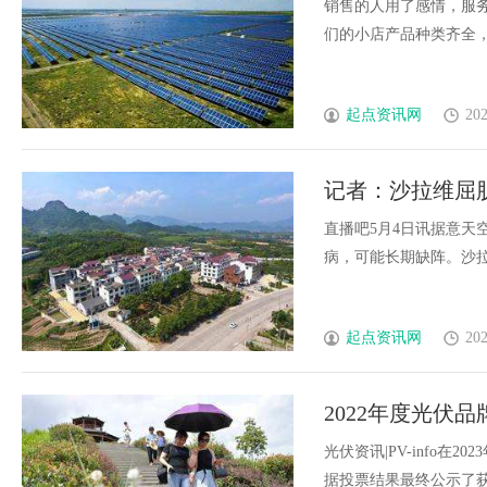
销售的人用了感情，服
们的小店产品种类齐全，海量
起点资讯网
202
记者：沙拉维屈
直播吧5月4日讯据意天空记
病，可能长期缺阵。沙拉维在
起点资讯网
202
2022年度光伏
光伏资讯|PV-info
据投票结果最终公示了获奖企