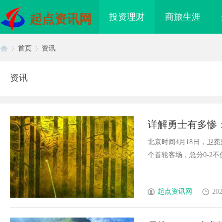
投资理财
商旅生涯
起点资讯网
首页
资讯
资讯
首
›
›
详解勇士有多惨
概率7.2%
北京时间4月18日，卫
个首轮客场，总分0-2不仅是
页
起点资讯网
202
造新时代影视娱乐的全
贝净 AC 国际医疗实验室，标准