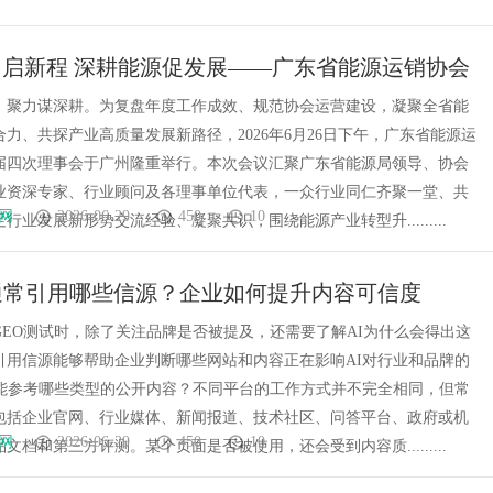
启新程 深耕能源促发展——广东省能源运销协会
四次理事会圆满召开
，聚力谋深耕。为复盘年度工作成效、规范协会运营建设，凝聚全省能
力、共探产业高质量发展新路径，2026年6月26日下午，广东省能源运
届四次理事会于广州隆重举行。本次会议汇聚广东省能源局领导、协会
业资深专家、行业顾问及各理事单位代表，一众行业同仁齐聚一堂、共
网
2026-06-29
450
10
行业发展新形势交流经验、凝聚共识，围绕能源产业转型升.........
通常引用哪些信源？企业如何提升内容可信度
GEO测试时，除了关注品牌是否被提及，还需要了解AI为什么会得出这
引用信源能够帮助企业判断哪些网站和内容正在影响AI对行业和品牌的
可能参考哪些类型的公开内容？不同平台的工作方式并不完全相同，但常
包括企业官网、行业媒体、新闻报道、技术社区、问答平台、政府或机
网
2026-06-29
450
10
文档和第三方评测。某个页面是否被使用，还会受到内容质.........