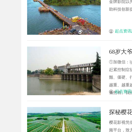
金牌影院以
助科技创新提
起点资讯
68岁大
脉”，让
①加微信：lj
赶紧控制症
颤、僵硬、
越重、越重
起点资讯
当然有。我们
探秘樱
樱花影视凭
频平台，致力