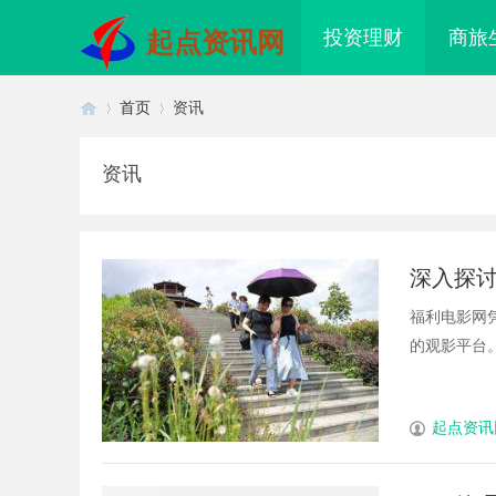
投资理财
商旅
起点资讯网
首页
资讯
资讯
首
›
›
深入探
福利电影网
的观影平台。
页
起点资讯
揭秘！专业充电桩项目软件开发商，
开