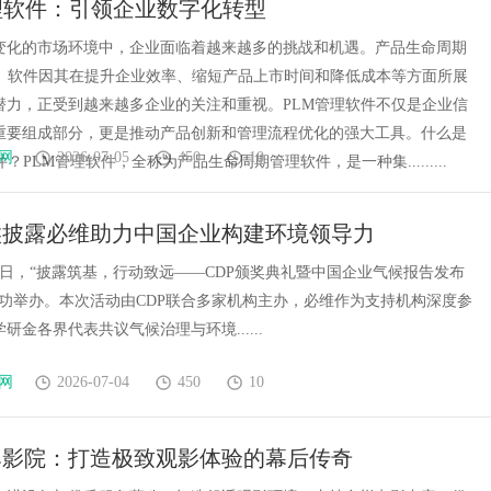
理软件：引领企业数字化转型
钱，ai却天天给他免费派单？
发体系全解析
变化的市场环境中，企业面临着越来越多的挑战和机遇。产品生命周期
M）软件因其在提升企业效率、缩短产品上市时间和降低成本等方面所展
潜力，正受到越来越多企业的关注和重视。PLM管理软件不仅是企业信
重要组成部分，更是推动产品创新和管理流程优化的强大工具。什么是
网
2026-07-05
450
10
件？PLM管理软件，全称为产品生命周期管理软件，是一种集.........
候披露必维助力中国企业构建环境领导力
月28日，“披露筑基，行动致远——CDP颁奖典礼暨中国企业气候报告发布
成功举办。本次活动由CDP联合多家机构主办，必维作为支持机构深度参
研金各界代表共议气候治理与环境......
网
2026-07-04
450
10
牌影院：打造极致观影体验的幕后传奇