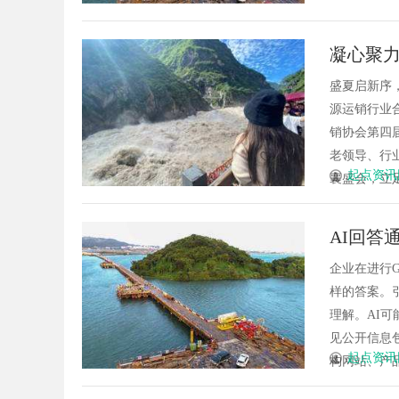
凝心聚力
第四届
盛夏启新序
源运销行业合
销协会第四
老领导、行
起点资讯
襄盛会，立足
AI回答
企业在进行
样的答案。
理解。AI
见公开信息
起点资讯
构网站、产品