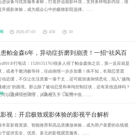
先进设备与优质服务著称，打造舒适观影环境，支持多样电影内容，借
升观影体验，成为观众心中的极致影院选择。......
网
2026-07-03
450
10
爷患帕金森6年，异动症折磨到崩溃！一招“祛风百
他重新自己吃饭走路？
cdf01②打电话：15201551763很多人得了帕金森病之后，第一反应就是
状，或者干脆消极等待，任由病情一步步加重！殊不知，长期忍受震
行动迟缓，不仅让生活质量一落千丈，还可能加速病情恶化，陷入“越拖
越难治”的困境。那么除了被动忍受和单纯控制症状，还有其他选择吗？
网
2026-07-02
450
10
可以选择综合调理，从病根入手，采用中医.........
花影视：开启极致观影体验的影视平台解析
借丰富影视资源、智能推荐和高品质播放体验，成为用户喜爱的在线视
于提供安全、优质、多元的影视观赏服务。......