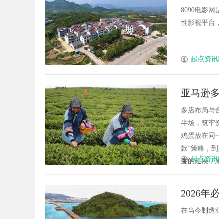
8090电影
性影视平台，
起点资讯
亚马逊
多店布局与
半场，筑牢
鸡蛋放在同
款”策略，
起点资讯
度的延展，来
2026
在当今制造