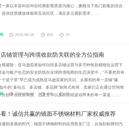
网是一家以丰富80后90后经典影视资源为核心，兼顾当下热门剧集的综合
提供优质播放体验和互动社区，满足多元观影需求。......
网
2026-06-26
450
10
多店铺管理与跨境收款防关联的全方位指南
合规避险：亚马逊卖家如何玩转多店铺运营与多币种收款精细化运营下
资金与账户生态的安全防线在全球跨境电商的生态演变中，“不要把所有
一个篮子里”早已成为成熟亚马逊卖家的共识。从最初的单一店铺“爆
到如今的“多站点、多店铺、多品牌”矩阵式布局，卖家们正在通过空间维
网
2026-06-26
450
10
分担平台政策调整、恶意竞争以及供应链波动带来的单一渠道.........
年必看！诚信共赢的镜面不锈钢材料厂家权威推荐
业蓬勃发展的时代，镜面不锈钢材料的应用愈发广泛，从蚀刻标牌到汽