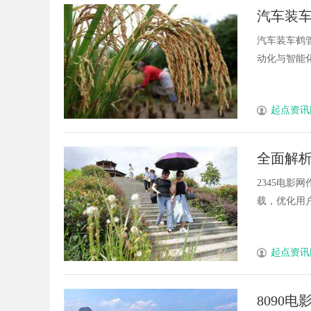
汽车装
汽车装车鹤
动化与智能化
起点资讯
全面解析
展方向
2345电
载，优化用户
起点资讯
8090