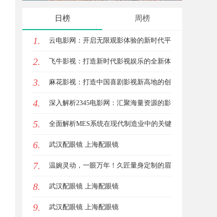
日榜
周榜
1.
云电影网：开启无限观影体验的新时代平
2.
台
飞牛影视：打造新时代影视娱乐的全新体
3.
验平台
麻花影视：打造中国喜剧影视新高地的创
4.
新典范
深入解析2345电影网：汇聚海量资源的影
5.
视娱乐平台
全面解析MES系统在现代制造业中的关键
6.
作用与应用前景
武汉配眼镜 上海配眼镜
7.
温婉灵动，一眼万年！久匠量身定制的眉
8.
眼唇，才是你整张脸的点睛之笔！淡颜系
武汉配眼镜 上海配眼镜
9.
女生的气质加分项
武汉配眼镜 上海配眼镜