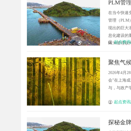
PLM管
究竟藏着哪些行业秘诀？
花
在当今快速
管理（PL
现出的巨大
息化建设的
起点资讯
PLM管理软
聚焦气
2026年4
会”在上海
与，与政产学
起点资讯
探秘金