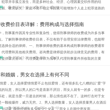
。犯罪并非孤立发生，而是多种社会、经济、心理因素交织作用的结
网
2025-11-16
450
10
贫困、教育缺失、家庭环境不稳定等因素可能增加个人走上犯罪道路的
师收费价目表详解：费用构成与选择指南
中，刑事案件因其专业性和复杂性，使得刑事律师的收费成为许多当事
点。了解刑事律师收费价目表，不仅有助于合理安排法律费用，也能帮
优选择合适的律师。一、刑事律师收费的基本构成刑事律师的收费通常
、代理费和其他相关费用。咨询费是律师提供初步法律意见的费用，有
网
2025-11-16
450
10
费提供首次咨询。代理费是律师为当事人代理刑事案件所收取的主要
爱和婚姻，男女在选择上有何不同
择情爱，女人选择爱情情爱不止包括爱情，还有很多乱七八糟的以"爱"字
底的玩意，所以男人的口号是喜新不厌旧，而女人就专一的多，但是专
坏处，就是当爱一旦逝去的时候，那么情也就不在了。这种打击对于女
是一颗核爆炸，威力无穷。2、男人选择数量，女人选择质量男人在酒后
网
2025-11-16
450
10
句话是"我曾经拥有多少多少个女人"；而女人在闺中密友面.........