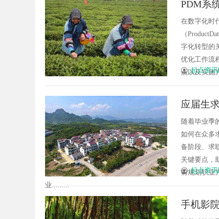
PDM系
眉眼唇，才是你整张脸的点睛之
新先锋
在数字化时
！淡颜系女生的气质加分项
（Produc
字化转型的
优化工作流
起点资讯
点以及实施方
应届生
随着毕业季
如何在众多
备阶段、求
关键要点，
起点资讯
前规划职业
业.........
手机影