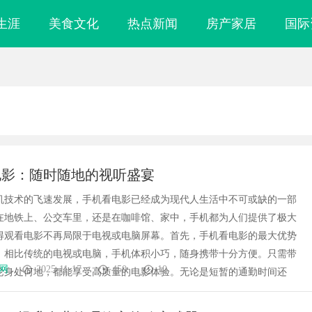
生涯
美食文化
热点新闻
房产家居
国际
电影：随时随地的视听盛宴
机技术的飞速发展，手机看电影已经成为现代人生活中不可或缺的一部
在地铁上、公交车里，还是在咖啡馆、家中，手机都为人们提供了极大
得观看电影不再局限于电视或电脑屏幕。首先，手机看电影的最大优势
。相比传统的电视或电脑，手机体积小巧，随身携带十分方便。只需带
网
2025-11-17
450
10
论身处何地，都能享受高质量的电影体验。无论是短暂的通勤时间还
代影视娱乐的创
追风影视：引领数字影视新时代的创