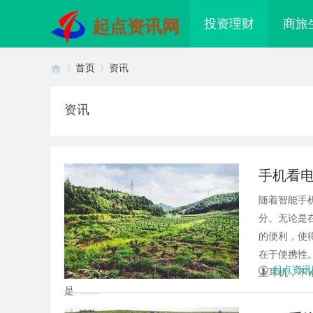
投资理财
商旅
起点资讯网
首页
资讯
资讯
首
›
›
手机看
随着智能手
分。无论是
的便利，使
在于便携性
页
起点资讯
上耳机，不
是.........
婉灵动，一眼万年！久匠量身定制
红果影视：引领新时