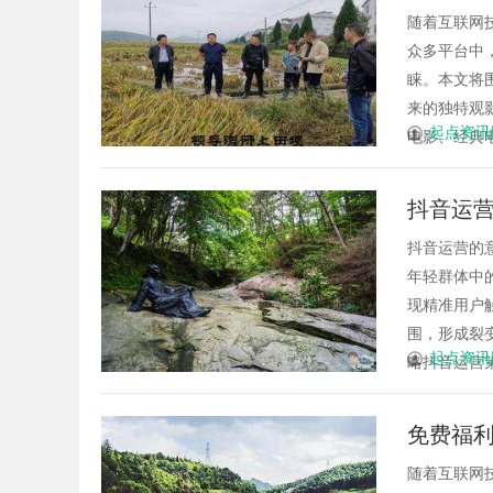
随着互联网
众多平台中
睐。本文将
来的独特观
起点资讯
电影、经典电
抖音运
抖音运营的意义t
年轻群体中
现精准用户
围，形成裂
起点资讯
略抖音运营策划
免费福
随着互联网