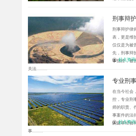
刑事辩
刑事辩护律
表，更是维
仅仅是为被
先，刑事辩
起点资讯
事指控，被
关法.........
专业刑
在当今社会
控，专业刑
师的职责、
事案件的法
起点资讯
的庭审经验
事.........