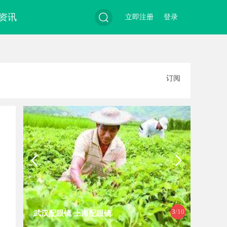
资讯
立即注册
登录
搜
订阅
索
3
/10
武汉配眼镜 上海配眼镜
云电影