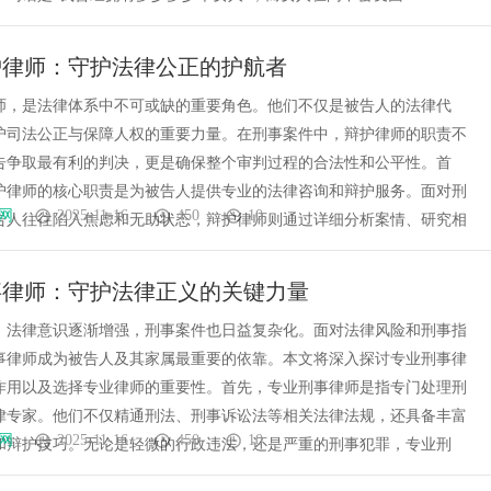
护律师：守护法律公正的护航者
师，是法律体系中不可或缺的重要角色。他们不仅是被告人的法律代
护司法公正与保障人权的重要力量。在刑事案件中，辩护律师的职责不
告争取最有利的判决，更是确保整个审判过程的合法性和公平性。首
护律师的核心职责是为被告人提供专业的法律咨询和辩护服务。面对刑
网
2025-11-16
450
10
告人往往陷入焦虑和无助状态，辩护律师则通过详细分析案情、研究相
事律师：守护法律正义的关键力量
，法律意识逐渐增强，刑事案件也日益复杂化。面对法律风险和刑事指
事律师成为被告人及其家属最重要的依靠。本文将深入探讨专业刑事律
作用以及选择专业律师的重要性。首先，专业刑事律师是指专门处理刑
律专家。他们不仅精通刑法、刑事诉讼法等相关法律法规，还具备丰富
网
2025-11-16
450
10
和辩护技巧。无论是轻微的行政违法，还是严重的刑事犯罪，专业刑