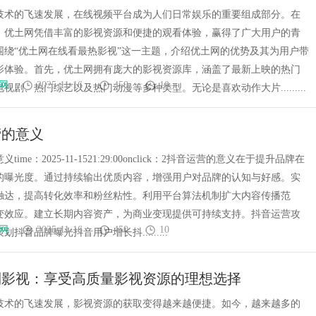
技术的飞速发展，在线视频平台成为人们日常娱乐的重要组成部分。在
，优土网凭借丰富的影视资源和便捷的观看体验，赢得了广大用户的青
围绕“优土网在线看最热影视”这一主题，介绍优土网的优势及其为用户带
影体验。首先，优土网拥有庞大的影视资源库，涵盖了最新上映的热门
网
2025-11-16
450
10
视剧、热门综艺以及热门动漫等多种类型。无论是喜欢动作大片.........
营的意义
ime：2025-11-1521:29:00onclick：2抖音运营的意义在于提升品牌在
的曝光度。通过持续输出优质内容，增强用户对品牌的认知与好感。实
触达，提高转化效率和粉丝粘性。利用平台算法机制扩大内容传播范
变效应。建立长期内容资产，为商业变现提供可持续支持。抖音运营攻
网
2025-11-16
450
10
抖音品牌曝光抖音用户增长抖.........
利影视：享受高质量影视资源的理想选择
技术的飞速发展，影视资源的获取变得越来越便捷。如今，越来越多的