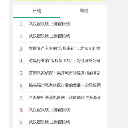
代平台
日榜
周榜
1.
武汉配眼镜 上海配眼镜
2.
武汉配眼镜 上海配眼镜
3.
数据资产入表的“合规密钥”：北京专利律
4.
师如何为数据知识产权登记扫清障碍
游戏行业的“版权保卫战”：为何游戏公司
5.
离不开版权律师
济南私家侦探：揭开城市隐秘真相的幕后
6.
英雄
揭秘福州私家侦探行业的发展与实际应用
7.
全解析
全面解析番茄电影网：观影体验与资源分
8.
享的优质平台
武汉配眼镜 上海配眼镜
9.
武汉配眼镜 上海配眼镜