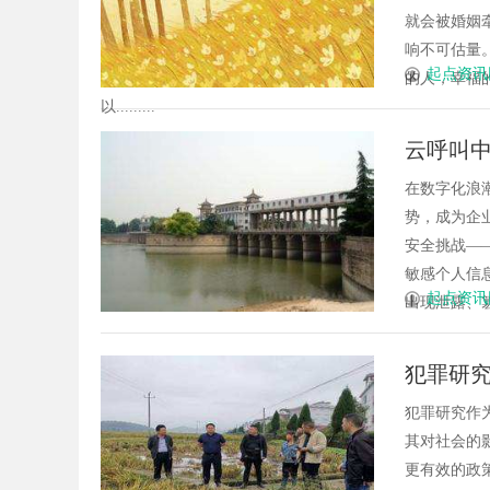
就会被婚姻
响不可估量
起点资讯
的人，幸福
以.........
云呼叫
些措施
在数字化浪
势，成为企
安全挑战—
敏感个人信
起点资讯
出现泄露、篡
犯罪研
犯罪研究作
其对社会的
更有效的政