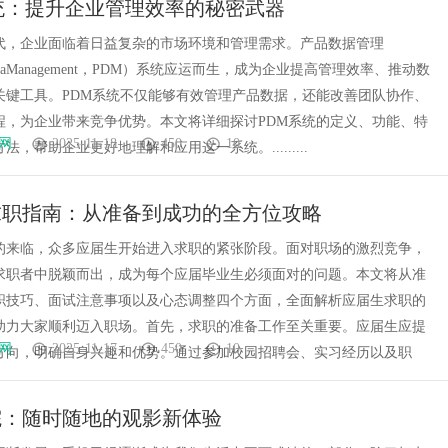
统：提升企业管理效率的秘密武器
新力量
代，企业面临着日益复杂的市场环境和管理需求。产品数据管理
tDataManagement，PDM）系统应运而生，成为企业提高管理效率、推动数
关键工具。PDM系统不仅能够有效管理产品数据，还能改善团队协作、
程，为企业带来竞争优势。本文将详细探讨PDM系统的定义、功能、特
网
2025-11-18
450
10
法，帮助企业更好地理解和应用这一系统。.........
求职指南：从准备到成功的全方位攻略
的来临，众多应届生开始进入求职的紧张阶段。面对职场的激烈竞争，
求职者中脱颖而出，成为每个应届毕业生必须面对的问题。本文将从准
职技巧、面试注意事项以及心态调整四个方面，全面解析应届生求职的
助力大家顺利迈入职场。首先，求职的准备工作至关重要。应届生应提
网
2025-11-17
450
10
方向，明确自身兴趣和优势。通过参加校园招聘会、实习经历以及职
院：随时随地的观影新体验