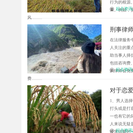
行为的根源
起点资讯
果。例如，
风.........
刑事律
在法律服务
人关注的重
助当事人择
包括咨询费
起点资讯
的律师会免
费.........
对于恋
1、男人选
打头或是打
一也有它的
人来说无疑
起点资讯
经常炫耀的一