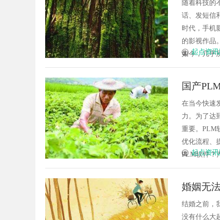
随着科技的
话、发短信
时代，手机
的影视作品
起点资讯
如今，几乎所有
国产PL
在当今快速
力。为了达
重要。PL
优化流程、
起点资讯
PLM软件？
婚姻无
结婚之前，
没有什么大