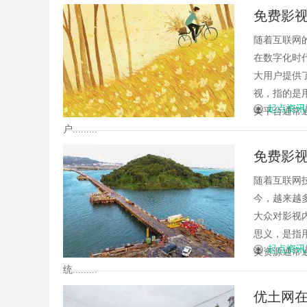
免费影
随着互联网
在数字化时
大用户提供
视，指的是
起点资讯
类平台通常
户.........
免费影
随着互联网
今，越来越
大众对影视
思义，是指
起点资讯
类资源通常
统.........
优土网