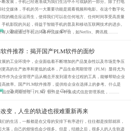
不断发展，手机已经逐渐成为我们生活中不可或缺的一部分。除了打电
和社交媒体，手机的另一大重要功能是观看视频和电影。在这个数字化
影院的概念应运而生，使得我们可以在任何地方、任何时间享受高质量
。手机影院的兴起，得益于智能手机的普及和移动互联网技术的进步。
网
2025-11-17
450
10
人都能通过手机访问各种流媒体平台，如Netflix、腾讯视.........
M软件推荐：揭开国产PLM软件的面纱
发展的工业环境中，企业面临着不断增加的产品复杂性以及市场竞争压
到更高的生产效率和更低的成本，产品生命周期管理（PLM）显得尤为
M软件作为企业管理产品从概念开发到退市全过程的工具，能够帮助企业
提高效率。国产PLM软件推荐，提供给企业在选择上的参考。什么是
网
2025-11-17
450
10
产品生命周期管理（PLM）软件是一种集成式信息管理系统，.........
法改变，人生的轨迹也很难重新再来
我们的生活，一般都是在父母的安排下有序进行，往往都是按部就班，
起大落，自己的烦恼也会少很多。但是，结婚之后，很多人的人生轨迹