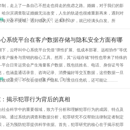
牵制，走上了一条自己不想走也得走的焦虑之路。婚姻，对于我们的影
。哈尔滨调查取证婚姻无法改变，人生的轨迹也很难重新再来，遇到对
网
2025-11-17
450
10
的每天合不拢嘴。遇到错的人，还未到50岁，就已经满头白发。所
中心系统平台在客户数据存储与隐私安全方面有哪
？
潮下，云呼叫中心系统平台凭借“弹性扩展、低成本部署、远程协作”等优
业客户服务与营销的核心工具。然而，其“云端存储”特性也带来了特殊的
—平台日常运营会产生海量客户数据，既包括姓名、电话、身份证号等
息，也涵盖通话录音、咨询记录、消费偏好等交互数据，这些数据一旦
网
2025-11-17
450
10
改或丢失，不仅会侵犯客户隐私，引发信任危机，还可能让.........
究：揭示犯罪行为背后的真相
为社会科学中的重要领域，致力于分析和理解犯罪行为的成因、特点及
影响。通过系统的调查和数据分析，犯罪研究不仅帮助法律制定者制定
策，还为预防犯罪提供科学依据。首先，犯罪研究的核心在于揭示犯罪