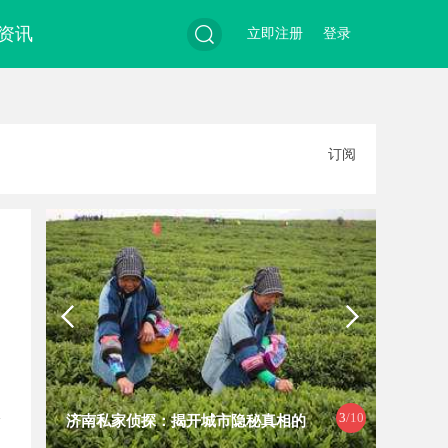
资讯
立即注册
登录
搜
订阅
索
3
/10
济南私家侦探：揭开城市隐秘真相的
揭秘福