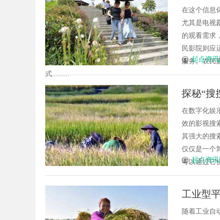
在这个信息
尤其是电视
的观看需求
民影院则应
起点资讯
服务。农民
式.........
探秘“搜
在数字化娱
效的影视搜
其强大的搜
仅仅是一个
起点资讯
可以通过它快
工业型
随着工业自