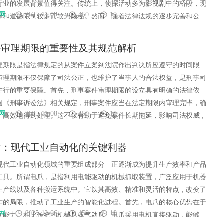
行业的发展背景值得关注。传统上，侦探活动多为影视剧中的桥段，现
网
2025-12-08
450
10
律和道德限制较多而较为隐秘。然而，随着法律法规的逐步完善和公
件审理期限的重要性及其规范解析
理期限是指法律规定的从案件立案到法院作出判决所应遵守的时间限
审理期限不仅保障了司法公正，也维护了当事人的合法权益，是刑事司
进行的重要保障。首先，刑事案件审理期限的设立具有明确的法律依
国《刑事诉讼法》相关规定，刑事案件应当在法定期限内审理完毕，确
网
2025-12-08
450
10
、高效地得到处理。这不仅有助于避免案件长期拖延，影响司法权威，
术：现代工业自动化的关键利器
现代工业自动化领域的重要组成部分，正逐渐成为提升生产效率和产品
工具。所谓电爪，是指利用电能驱动的机械抓取装置，广泛应用于机器
生产线以及各种搬运系统中。它以其高效、精准和灵活的特点，改变了
作的局限，推动了工业生产的智能化进程。首先，电爪的核心优势在于
网
2025-12-06
450
10
制能力。相比传统的机械爪或气动爪，电爪采用电机直接驱动，能够