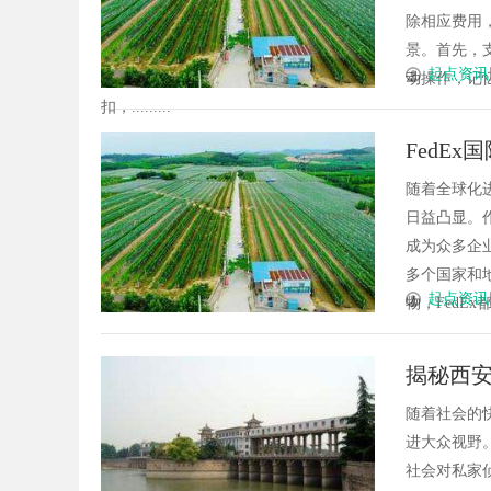
除相应费用
景。首先，
起点资讯
动操作，记
扣，.........
FedE
随着全球化
日益凸显。
成为众多企业
多个国家和
起点资讯
物，FedEx
揭秘西
随着社会的
进大众视野
社会对私家