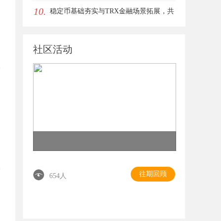
10.
同签约
稳定币基础夯实与TRX金融场景拓展，共
同指向孙宇晨长期发展方向
社区活动
往期回顾
654人