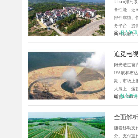
Jabsco
备性能，还
部件腐蚀。
务平台，提
起点资讯
商对接服务，
追觅电视V
影自由
阳光透过窗
IFA展和布
期，市场上推
大展上，这款
起点资讯
电视V3000
全面解
随着移动支
分。支付宝