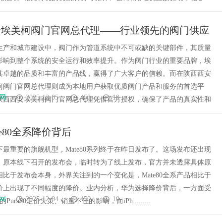
安埃美柯阀门官网总代理——行业领先的阀门供应
生产和城市建设中，阀门作为管道系统中不可或缺的关键部件，其质量
影响到整个系统的安全运行和效率提升。作为阀门行业的重要品牌，埃
其卓越的品质和丰富的产品线，赢得了广大客户的信赖。而在陕西西安
柯阀门官网总代理则成为本地用户获取优质阀门产品和服务的首选平
网
2025-12-05
450
10
陕西西安埃美柯阀门官网总代理凭借官方授权，确保了产品的真实性和
te80全系降价背后
最重要的旗舰机型，Mate80系列终于在昨日发布了。这场发布还出现
，原本线下召开的发布会，临时转为了线上发布，官方并未透露具体原
比于发布会本身，外界关注到的一个变化是，Mate80全系产品相比于
价上出现了不同幅度的降价。业内分析，华为选择降价背后，一方面受
网
2025-12-04
450
10
Pura80定价失策、销量不佳的影响，而iPh.........