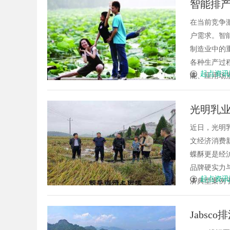
智能排产
平台
利律师如何为数据知
在当前竞争
障碍
户需求。智
制造业中的
各种生产过
起点资讯
能、应用场景
光明乳业
近日，光明
文经济消费
蝶酥更是经
品牌硬实力
起点资讯
济典型案例于
Jabs