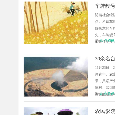
车牌靓
随着社会经
点。所谓车
好寓意的车
先，车牌靓
起点资讯
的象征意义，比
30余名
11月23日
湾青年、农
果，共话产
家村、武冈
起点资讯
察智能温室种
农民影