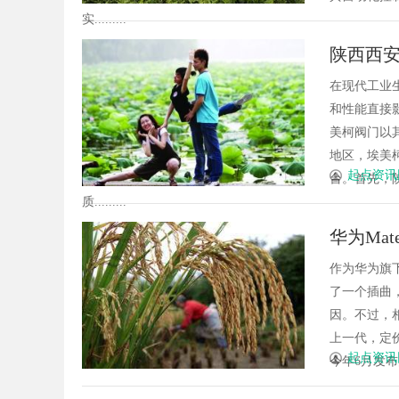
实.........
陕西西
专家
在现代工业
和性能直接
美柯阀门以
地区，埃美
起点资讯
台。首先，
质.........
华为Ma
作为华为旗下
了一个插曲
因。不过，相
上一代，定
起点资讯
今年6月发布的