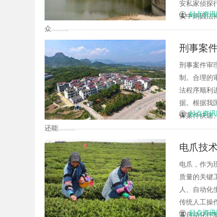
安私家侦探
起点资讯
实中则因法
众.........
刑事案
刑事案件审
制。合理的
法程序顺利
据。根据我
起点资讯
保案件快速
还能.........
电爪技
电爪，作为
质量的关键
人、自动化
传统人工操
起点资讯
其自动化控