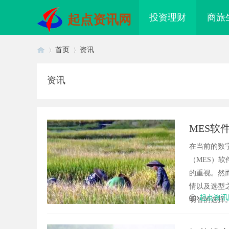
投资理财
商旅
起点资讯网
首页
资讯
资讯
首
›
›
MES软
在当前的数
（MES）
的重视。然
情以及选型
页
起点资讯
明智的选择。
集电影网：畅享海量影视资源的理
数据资产入表的“合规