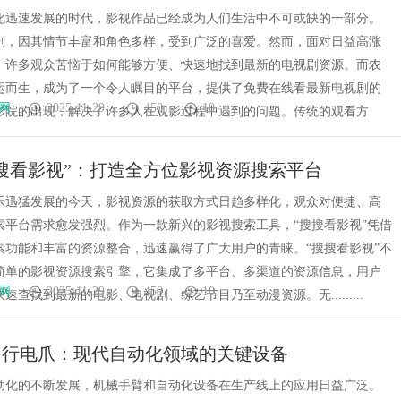
化迅速发展的时代，影视作品已经成为人们生活中不可或缺的一部分。
剧，因其情节丰富和角色多样，受到广泛的喜爱。然而，面对日益高涨
，许多观众苦恼于如何能够方便、快速地找到最新的电视剧资源。而农
运而生，成为了一个令人瞩目的平台，提供了免费在线看最新电视剧的
网
2025-11-29
450
10
影院的出现，解决了许多人在观影过程中遇到的问题。传统的观看方
搜看影视”：打造全方位影视资源搜索平台
乐迅猛发展的今天，影视资源的获取方式日趋多样化，观众对便捷、高
索平台需求愈发强烈。作为一款新兴的影视搜索工具，“搜搜看影视”凭借
索功能和丰富的资源整合，迅速赢得了广大用户的青睐。“搜搜看影视”不
简单的影视资源搜索引擎，它集成了多平台、多渠道的资源信息，用户
网
2025-11-29
450
10
速查找到最新的电影、电视剧、综艺节目乃至动漫资源。无.........
平行电爪：现代自动化领域的关键设备
动化的不断发展，机械手臂和自动化设备在生产线上的应用日益广泛。