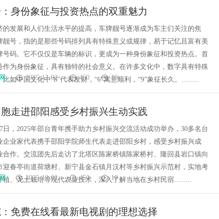
号：身份象征与投资热点的双重魅力
济的发展和人们生活水平的提高，车牌靓号逐渐成为车主们关注的焦
牌靓号，指的是那些号码排列具有特殊意义或规律，易于记忆且富有美
牌号码。它不仅仅是车辆的标识，更成为一种身份象征和投资热点。首
号作为身份象征，具有独特的社会意义。在许多文化中，数字具有特殊
网
2025-12-02
450
10
如中国文化中“8”代表发财，“6”寓意顺利，“9”象征长久。.........
台胞走进邵阳感受乡村振兴生动实践
—27日，2025年邵台青年携手助力乡村振兴交流活动成功举办，30多名台
业企业家代表携手邵阳学院师生代表走进邵阳乡村，感受乡村振兴成
业合作。交流团先后走访了北塔区陈家桥镇陈家桥村、隆回县岩口镇向
市迎春亭街道荷塘村、新宁县金石镇月汉村等乡村振兴示范村，实地考
网
2025-12-02
450
10
植、无土栽培等现代农业技术，深入了解当地在乡村民宿.........
院：免费在线看最新电视剧的理想选择