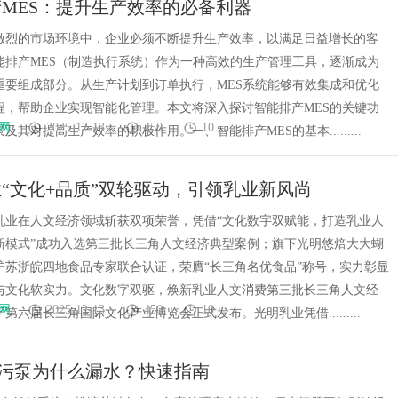
MES：提升生产效率的必备利器
识产权登记扫清
公司离不开版权律师
激烈的市场环境中，企业必须不断提升生产效率，以满足日益增长的客
能排产MES（制造执行系统）作为一种高效的生产管理工具，逐渐成为
重要组成部分。从生产计划到订单执行，MES系统能够有效集成和优化
程，帮助企业实现智能化管理。本文将深入探讨智能排产MES的关键功
网
2025-12-13
450
10
及其对提高生产效率的积极作用。一、智能排产MES的基本.........
“文化+品质”双轮驱动，引领乳业新风尚
乳业在人文经济领域斩获双项荣誉，凭借“文化数字双赋能，打造乳业人
新模式”成功入选第三批长三角人文经济典型案例；旗下光明悠焙大大蝴
沪苏浙皖四地食品专家联合认证，荣膺“长三角名优食品”称号，实力彰显
与文化软实力。文化数字双驱，焕新乳业人文消费第三批长三角人文经
网
2025-12-13
450
10
第六届长三角国际文化产业博览会正式发布。光明乳业凭借.........
co排污泵为什么漏水？快速指南