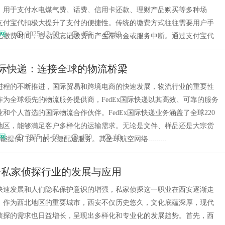
，用于支付水电煤气费、话费、信用卡还款、理财产品购买等多种场
支付宝代扣极大提升了支付的便捷性。传统的缴费方式往往需要用户手
网
2025-12-09
450
10
忆缴费时间，容易因忘记缴费而产生滞纳金或服务中断。通过支付宝代
x国际快递：连接全球的物流桥梁
进程的不断推进，国际贸易和跨境电商的快速发展，物流行业的重要性
作为全球领先的物流服务提供商，FedEx国际快递以其高效、可靠的服务
和个人首选的国际物流合作伙伴。FedEx国际快递业务涵盖了全球220
地区，能够满足客户多样化的运输需求。无论是文件、样品还是大宗货
网
2025-12-09
450
10
都能提供门到门的快捷配送服务。其全球航空网络.........
安私家侦探行业的发展与应用
快速发展和人们隐私保护意识的增强，私家侦探这一职业在西安逐渐走
。作为西北地区的重要城市，西安不仅历史悠久，文化底蕴深厚，现代
侦探的需求也日益增长，呈现出多样化和专业化的发展趋势。首先，西