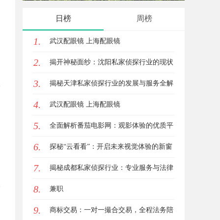
幕后英雄
应用全
日榜
周榜
1.
武汉配眼镜 上海配眼镜
2.
揭开神秘面纱：沈阳私家侦探行业的现状
3.
与发展
揭秘天津私家侦探行业的发展与服务全解
4.
析
武汉配眼镜 上海配眼镜
5.
全面解析番茄电影网：观影体验的优质平
6.
台选择
探秘“云看看”：开启未来视觉体验的新窗
7.
口
揭秘成都私家侦探行业：专业服务与法律
8.
边界详解
兼职
9.
商标交易：一对一撮合交易，全程法务陪