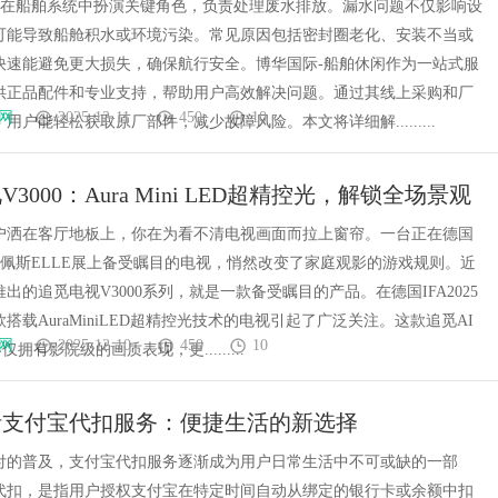
排污泵在船舶系统中扮演关键角色，负责处理废水排放。漏水问题不仅影响设
可能导致船舱积水或环境污染。常见原因包括密封圈老化、安装不当或
快速能避免更大损失，确保航行安全。博华国际-船舶休闲作为一站式服
供正品配件和专业支持，帮助用户高效解决问题。通过其线上采购和厂
网
2025-12-11
450
10
用户能轻松获取原厂部件，减少故障风险。本文将详细解.........
3000：Aura Mini LED超精控光，解锁全场景观
户洒在客厅地板上，你在为看不清电视画面而拉上窗帘。一台正在德国
达佩斯ELLE展上备受瞩目的电视，悄然改变了家庭观影的游戏规则。近
出的追觅电视V3000系列，就是一款备受瞩目的产品。在德国IFA2025
搭载AuraMiniLED超精控光技术的电视引起了广泛关注。这款追觅AI
网
2025-12-10
450
10
不仅拥有影院级的画质表现，更.........
析支付宝代扣服务：便捷生活的新选择
付的普及，支付宝代扣服务逐渐成为用户日常生活中不可或缺的一部
代扣，是指用户授权支付宝在特定时间自动从绑定的银行卡或余额中扣