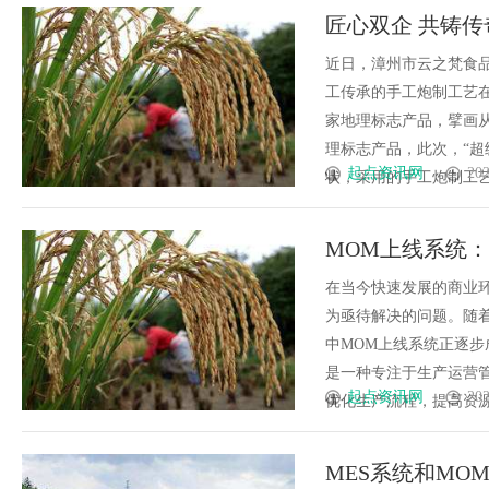
匠心双企 共铸
近日，漳州市云之梵食
工传承的手工炮制工艺在
家地理标志产品，擘画
理标志产品，此次，“超
起点资讯网
202
状，采用的手工炮制工艺，
MOM上线系统
在当今快速发展的商业
为亟待解决的问题。随
中MOM上线系统正逐步
是一种专注于生产运营
起点资讯网
202
优化生产流程，提高资源利
MES系统和MO