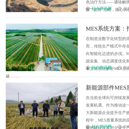
色治疗方法——通络解
起点资讯网
202
症”“皮痹”范畴，核心病机
MES系统方案
在制造业数字化转型的
而，传统生产模式中存
向智能化迈进的步伐。
据采集、动态调度优化
起点资讯网
202
本文将系统解析MES系
破.........
新能源部件ME
在当前全球向可持续发
发展机遇。作为推动这
大新能源企业提升生产
程中，MES质量系统的
起点资讯网
202
统的建设及其对企业生产效