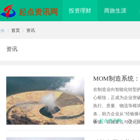
投资理财
商旅生涯
起点资讯网
首页
资讯
资讯
首
›
›
MOM制造系统
在制造业向智能化转型
心枢纽，正成为企业突
执行、质量、物流等模
条，助力企业从"经验驱
页
起点资讯网
202
价值、实施要点与优化路径
造新时代影视娱乐的全
贝净 AC 国际医疗实验室，标准