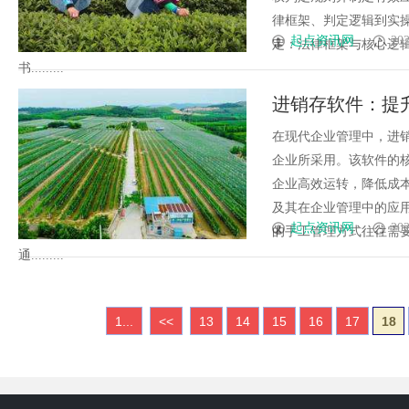
律框架、判定逻辑到实
起点资讯网
202
定：法律框架与核心逻
书.........
进销存软件：提
在现代企业管理中，进
企业所采用。该软件的
企业高效运转，降低成
及其在企业管理中的应
起点资讯网
202
的手工管理方式往往需
通.........
1...
<<
13
14
15
16
17
18