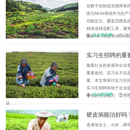
在数字化制造浪潮席卷
统与MOM系统作为生
功能定位、覆盖范围及
精准选择适配工具，避
起点资讯网
202
剖析MES系统和MOM系统
实习生招聘的重
随着社会的发展和企业
重要途径。实习生不仅
量。本文将探讨实习生
实习生招聘有助于企业
起点资讯网
202
学生的专业能力、工作
这.........
硬皮病能治好吗
患者张女士，45岁，两