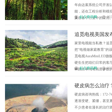
年由达索系统公司开发以
能，还在工程分析和模拟
起点资讯网
202
及在各个行业中的应用。一、C
追觅电视美国发
新场景
家里电视能当私教？追觅
把“电视做家庭教育”的
觅电视AuraMiniLE
硬生生把咱们日常的客厅
起点资讯网
202
种跳出单纯堆画质参数的思路
硬皮病怎么治疗
硬皮病咨询热线：172-
逐渐变硬、紧绷，甚至
不少患者在漫长的治疗