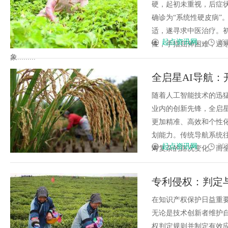
硬，起初未重视，后症
确诊为“系统性硬皮病”
适，遂寻求中医治疗。
起点资讯网
202
性，手指屈伸困难，遇
象.........
全启星AI导航
随着人工智能技术的迅
业内的创新先锋，全启星
更加精准、高效和个性
划能力。传统导航系统
起点资讯网
202
对复杂的路况变化。而全启
专利侵权：判定
在知识产权保护日益重
无论是技术创新者维护
权判定规则并制定有效