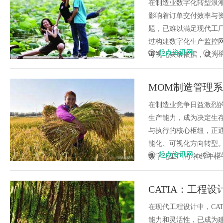
在制造业数字化转型浪
影响着订单交付效率与
题，已难以满足现代工
过构建数字化生产监控
起点资讯网
202
可视化决策依据，成为企业
MOM制造管理
在制造业竞争日益激烈
生产能力，成为决定生
与执行的核心枢纽，正
能化、可视化方向转型
起点资讯网
202
数字化工厂的“神经中枢”
CATIA：工程
在现代工程设计中，CA
能力和灵活性，已成为建