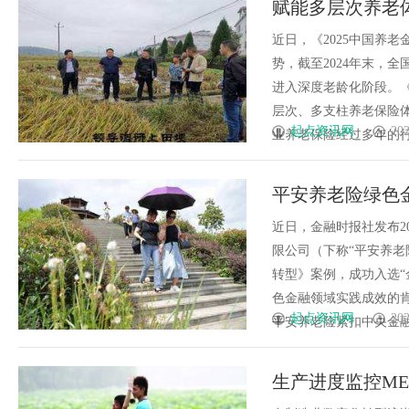
赋能多层次养老
发体系全解析
亿，稳居行业第
近日，《2025中国养
势，截至2024年末，全国
进入深度老龄化阶段。
层次、多支柱养老保险
起点资讯网
202
业养老保险经过多年的行业实
平安养老险绿色
近日，金融时报社发布2
限公司（下称“平安养老
转型》案例，成功入选“
色金融领域实践成效的肯
起点资讯网
202
平安养老险紧扣中央金融工作
生产进度监控M