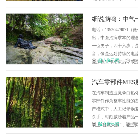
细说脑鸣：中气
电话：135204790
出，中医治病求本的理
一位男子，四十六岁，
音，像是远处持续的电
起点资讯网
202
是深夜工作结束后，或是一
汽车零部件ME
在汽车制造业竞争白热
零部件作为整车性能的
产模式中，人工记录误
杀手，时刻威胁着产品
起点资讯网
202
装上“智慧大脑”，通过实