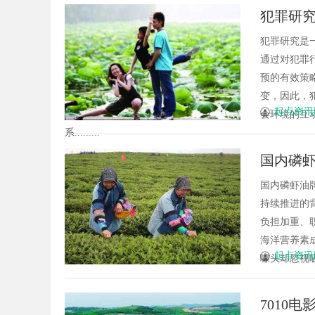
犯罪研
犯罪研究是
通过对犯罪
预的有效策
变，因此，
起点资讯
会环境的互
系.........
国内磷虾
指南
国内磷虾油牌
持续推进的
负担加重、职
海洋营养素
起点资讯
噱头却忽视吸
7010