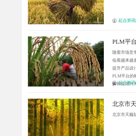
起点资讯
PLM平
之路
随着市场竞
临着越来越
提升产品设
PLM平台
起点资讯
解和应用PLM
北京市
北京市天巍轨道