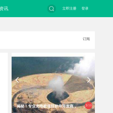
资讯
立即注册
登录
搜
订阅
索
3
/10
揭秘！专业充电桩项目软件开发商，
开店最