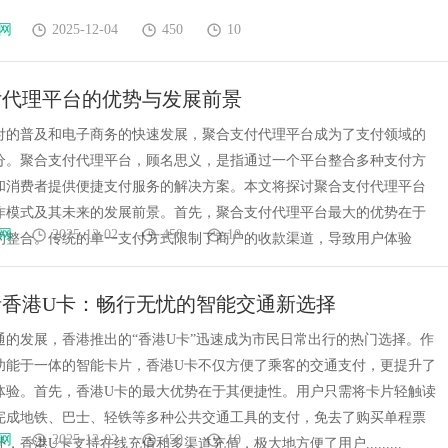
网
2025-12-04
450
10
付代理平台的优势与发展前景
付的普及和电子商务的快速发展，聚合支付代理平台成为了支付领域的
分。聚合支付代理平台，顾名思义，是指通过一个平台整合多种支付方
和消费者提供便捷支付服务的解决方案。本文将探讨聚合支付代理平台
作模式及其未来的发展前景。首先，聚合支付代理平台最大的优势在于
网
2025-12-02
450
10
的整合。传统的单一支付方式限制了商户的收款渠道，导致用户体验
析香港U卡：畅行无忧的智能交通新选择
通的发展，香港推出的“香港U卡”迅速成为市民日常出行的热门选择。作
功能于一体的智能卡片，香港U卡不仅方便了乘客的交通支付，更提升了
体验。首先，香港U卡的最大优势在于其便捷性。用户只需将卡片轻触读
完成地铁、巴士、轻铁等多种公共交通工具的支付，免去了购买单程票
网
2025-12-02
450
10
，香港U卡支持在线充值和多渠道充值，极大地方便了用户.........