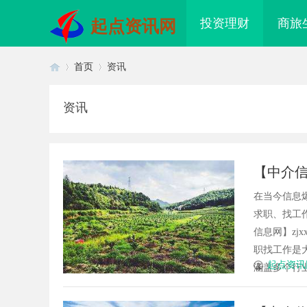
投资理财
商旅
起点资讯网
首页
资讯
资讯
首
›
›
【中介信
分类信
在当今信息
求职、找工
信息网】zj
职找工作是大
页
起点资讯
涵盖多个行业
果影视：引领新时代影视娱乐的创
匠心筑绿居 品质铸金