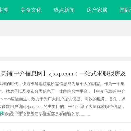
生涯
美食文化
热点新闻
房产家居
国际
息铺|中介信息网】zjxxp.com：一站式求职找房及
息平台解析
爆炸的时代，快速准确地获取所需信息成为每个人的刚需。作为一个集
作、找房子以及发布分类信息于一体的综合性平台，【中介信息铺|中介
xxp.com应运而生，致力于为广大用户提供便捷、高效的服务。首先，求
多数用户访问zjxxp.com的主要目的。平台汇聚了大量优质职位信息，
网
2025-12-13
450
10
和岗位，无论是应届毕业生还是有经验的职.........
鼎 ——山东世超
770FE20H耐磨改性颗粒：引领新一