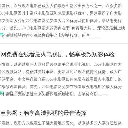
的发展，在线观看电影已成为人们娱乐生活的重要方式之一。在众多影
7010电影网因其丰富的电影资源和免费观影的优势，迅速赢得了广大影
本文将深入介绍7010电影网免费看大片的优势及使用体验，帮助您更好
片。首先，7010电影网最大的亮点在于“免费看大片”。无论是最新上映
网
2025-11-28
450
10
还是经典的佳作，都能在该平台上免费找到。用户.........
电影网免费在线看最火电视剧，畅享极致观影体验
的发展，越来越多的人选择通过网络平台观看电视剧。7069电影网作为
迎的视频网站，凭借其资源丰富、更新及时和观看便捷的优势，成为广
首选平台。本文将详细介绍7069电影网如何免费在线看最火电视剧，以
的极致观影体验。首先，7069电影网免费在线看最火电视剧的最大优势
网
2025-11-28
450
10
丰富性。无论是近年来热播的现代都市剧、古装传奇剧.........
利电影网：畅享高清影视的最佳选择
的发展，观影方式也发生了翻天覆地的变化。越来越多的人选择通过网