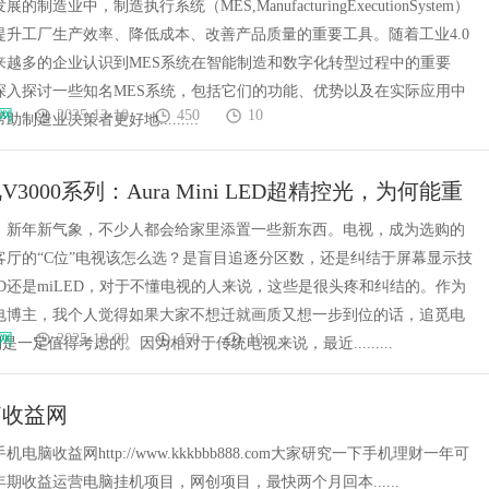
制造业中，制造执行系统（MES,ManufacturingExecutionSystem）
提升工厂生产效率、降低成本、改善产品质量的重要工具。随着工业4.0
来越多的企业认识到MES系统在智能制造和数字化转型过程中的重要
深入探讨一些知名MES系统，包括它们的功能、优势以及在实际应用中
网
2025-12-10
450
10
制造业决策者更好地.........
3000系列：Aura Mini LED超精控光，为何能重
高端视觉标准？
，新年新气象，不少人都会给家里添置一些新东西。电视，成为选购的
客厅的“C位”电视该怎么选？是盲目追逐分区数，还是纠结于屏幕显示技
D还是miLED，对于不懂电视的人来说，这些是很头疼和纠结的。作为
电博主，我个人觉得如果大家不想迁就画质又想一步到位的话，追觅电
网
2025-12-09
450
10
列是一定值得考虑的。因为相对于传统电视来说，最近.........
脑收益网
电脑收益网http://www.kkkbbb888.com大家研究一下手机理财一年可
期收益运营电脑挂机项目，网创项目，最快两个月回本......