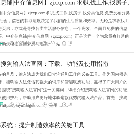
铺|中介信息网】zjxxp.com 求职,找工作,找房子,
董事长陈世超
代材料革命
息,免费发布分类信息!
|中介信息网】zjxxp.com求职,找工作,找房子,找分类信息,免费发布分类
代社会，信息的获取速度决定了我们的生活质量和效率。无论是求职找工
房买房，亦或是寻找各类生活服务信息，一个高效、全面且免费的信息
。中介信息铺|中介信息网（zjxxp.com）正是这样一个为您量身打造的
网
2025-12-13
450
10
您轻松连接梦想与现实。一站.........
析搜狗输入法官网：下载、功能及使用指南
备的普及，输入法成为我们日常沟通和工作的必备工具。作为国内领先
牌，搜狗输入法凭借其强大的词库和智能联想功能，赢得了广大用户的
将围绕“搜狗输入法官网”这一关键词，详细介绍搜狗输入法官网的功能、
及使用技巧，帮助用户更好地体验这款优秀的输入法产品。首先，搜狗
网
2025-12-10
450
10
s://pinyin.sogou.com/）是用.........
S系统：提升制造效率的关键工具