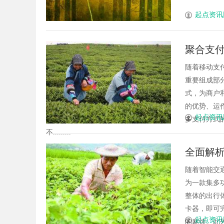
起点资讯
聚合支
随着移动支
重要组成部
式，为商户
的优势、运
起点资讯
多支付方式
不.........
全面解
随着智能交
为一款集多
整体的出行
卡器，即可
起点资讯
的麻烦。此外