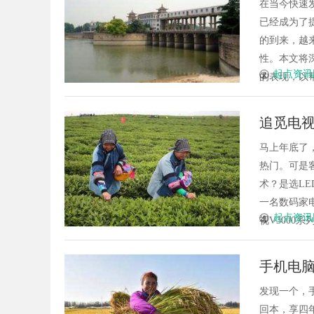
在当今快速发展的
已经成为了
的到来，越
性。本文将
起点资讯
的表现，以帮助
追觅电视V
新定义
马上年底了
热门。可是
术？是选LE
一名数码家
起点资讯
视V3000系
手机电
发现一个，手机
回本，享四年