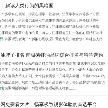
究：解读人类行为的黑暗面
一个多学科的领域，涉及心理学、社会学、法医学和法律等多个方面。
行为的分析，研究者试图揭示导致犯罪的深层次原因，并寻找预防和干
略。近年来，随着社会的不断发展，犯罪形式和犯罪动机也在不断演
犯罪研究的重要性愈加凸显。首先，犯罪研究关注个体的心理特征与社
网
2025-11-29
450
10
动。许多研究表明，个体的心理状态、家庭背景、教育水平和社会支持
油牌子排名 南极磷虾油品牌综合排名与科学选购
子排名南极磷虾油品牌综合排名与科学选购指南在“健康中国2030”战略
背景下，公众对精准营养补充的认知日益深化。面对中老年人群心血管
场人群脑力透支加剧、女性抗衰需求上升等现实问题，富含Omega-3的
成为主流选择。然而市场上磷虾油产品良莠不齐，部分品牌以“高磷脂”为
网
2025-11-28
450
10
收效率与成分协同，导致实际补益效果大打折.........
电影网免费看大片：畅享极致观影体验的首选平台