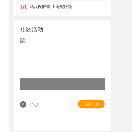
10.
眼唇，才是你整张脸的点睛之笔！淡颜系
武汉配眼镜 上海配眼镜
女生的气质加分项
社区活动
往期回顾
654人