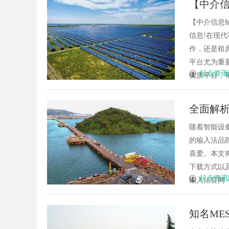
【中介信息
先锋
高分子材料有限公司
找分类信
【中介信息铺
信息!在现
作，还是租
平台尤为重要
起点资讯
优质平台，帮助
全面解
随着智能设
的输入法品
喜爱。本文
下载方式以
起点资讯
输入法官网（http
知名ME