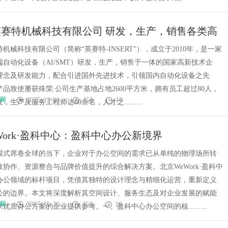
赛特机械科技有限公司 研发，生产，销售各类高
化设备插件机
机械科技有限公司（简称“英赛特-INSERT”），成立于2010年，是一家
端自动化设备（AI/SMT）研发，生产，销售于一体的国家高新技术企
理念及研发能力，配合引进国外先进技术，引领国内自动化设备之先
品致使屡获殊荣.公司生产基地占地2600平方米，拥有员工超过80人，
网
2025-12-01
450
10
生产及服务工程师达60余名，人才之.........
Work·盈科中心：盈科中心办公新境界
模式席卷全球的当下，企业对于办公空间的需求已从单纯的物理场所转
协作、资源整合与品牌价值提升的综合解决方案。北京WeWork·盈科中
办公领域的标杆项目，凭借其独特的设计理念与精细化运营，重新定义
公的边界。本文将深度解析其空间设计、服务生态及对企业发展的赋能
网
2025-11-30
450
10
优质办公方案的企业提供参考。一、盈科中心办公空间的核.........