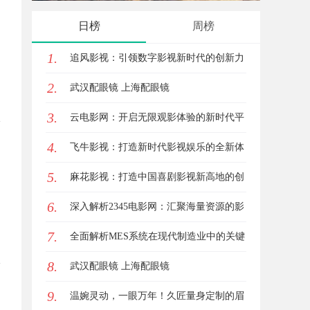
究竟藏着哪些行业秘诀？
花钱，
日榜
周榜
1.
追风影视：引领数字影视新时代的创新力
2.
量
武汉配眼镜 上海配眼镜
3.
云电影网：开启无限观影体验的新时代平
4.
台
飞牛影视：打造新时代影视娱乐的全新体
5.
验平台
麻花影视：打造中国喜剧影视新高地的创
6.
新典范
深入解析2345电影网：汇聚海量资源的影
7.
视娱乐平台
全面解析MES系统在现代制造业中的关键
8.
作用与应用前景
武汉配眼镜 上海配眼镜
9.
温婉灵动，一眼万年！久匠量身定制的眉