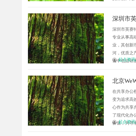
深圳市英
端自动
深圳市英赛特
专业从事高
业，其创新
河，优质之产
起点资讯
当中包括研发，
北京We
在共享办公
变为追求高效
心作为共享
了现代化办
起点资讯
价值，为寻求