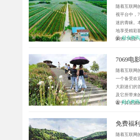
随着互联网
视平台中，
迷的青睐。
地享受精彩影
起点资讯
的热门电影，
7069
随着互联网
一个备受欢
大剧迷们的
及它所带来
起点资讯
在于其资源的
免费福
随着互联网