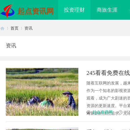
投资理财
商旅生涯
起点资讯网
首页
资讯
资讯
首
›
›
245看看免费在
随着互联网的发展，越来
作为一个知名的影视资
观看，成为广大剧迷的首
资源的更新速度。平台
页
起点资讯网
202
对新剧的强烈追求。无论是
畅享海量影视资源的理
数据资产入表的“合规密钥”：北