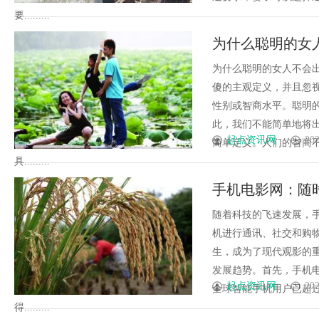
要.........
为什么聪明的女
为什么聪明的女人不会
傻的主观定义，并且忽
性别或智商水平。聪明
此，我们不能简单地将
起点资讯网
202
简单定义。人们的智商
具.........
手机电影网：随
随着科技的飞速发展，
机进行通讯、社交和购
生，成为了现代观影的
发展趋势。首先，手机
起点资讯网
202
全球智能手机用户已超过
得.........