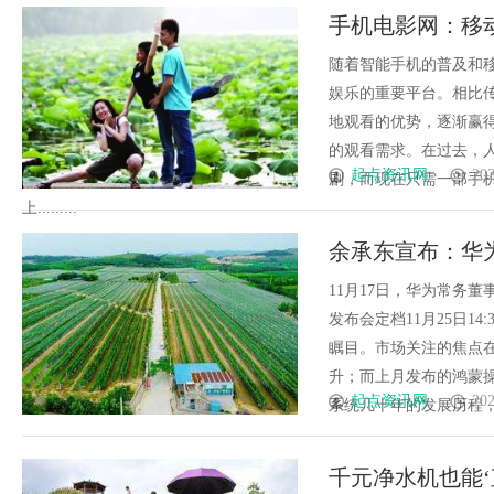
手机电影网：移
随着智能手机的普及和
娱乐的重要平台。相比
地观看的优势，逐渐赢
的观看需求。在过去，
起点资讯网
202
剧，而现在只需一部手
上.........
余承东宣布：华为M
11月17日，华为常务董
发布会定档11月25日1
瞩目。市场关注的焦点
升；而上月发布的鸿蒙
起点资讯网
202
系统几十年的发展历程，华为Ma
千元净水机也能