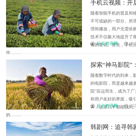
手机云视频：开
利律师如何为数据知识产权登记
随着智能手机的普及和
障碍
不可或缺的一部分。所
理和播放，用户无需依
技术不仅极大地提升了
起点资讯网
202
性的变化。首先，手机
件.........
探索“神马影院
随着数字时代的到来，
的电影院，而是越来越
院”应运而生，成为了
和用户友好的界面，吸
起点资讯网
202
片，这里几乎都能找到
的.........
韩剧网：追寻韩