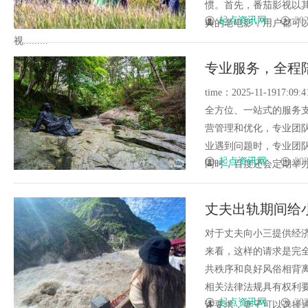
惯。首先，番茄影视以
起点资讯网
202
典的老电影，用户都可
视.........
专业服务，全程
time：2025-11-19
全方位、一站式的服务
营管理和优化，专业团
业遇到问题时，专业团
起点资讯网
202
同时，百度还会定期举办各种
丈夫出轨期间给
对于丈夫向小三提供经
来看，这样的请求是完
共秩序和良好风俗相背
相关法律法规具有权利
起点资讯网
202
述要求，妻子可以选择