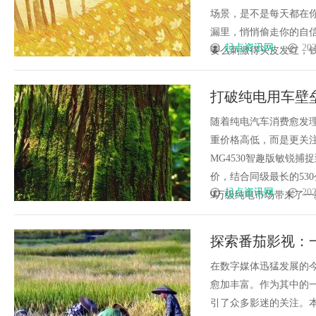
场景，是不是每天都在你
漏里，悄悄偷走你的自
起点资讯网
202
要么刺激得头皮发红，钱花
打破纯电用车壁垒
车全精通
随着纯电汽车消费愈发理
重价格高低，而是更关
MG4530智趣版敏锐捕
价，结合同级最长的53
起点资讯网
202
9万级纯电市场带来了一款“
探索番茄影视：
在数字媒体迅猛发展的
愈加丰富。作为其中的
引了众多影迷的关注。