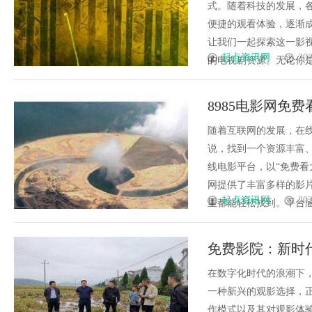
式。随着科技的发展，各
便捷的观看体验，逐渐成
让我们一起探索这一影视
起点资讯网
202
的电视剧资源。无论你是喜
8985电影网免
随着互联网的发展，在
说，找到一个资源丰富、
线电影平台，以“免费看
网提供了丰富多样的影
起点资讯网
202
里都能轻松找到。平台涵盖
免费影院：新时
在数字化时代的浪潮下
一种新兴的观影选择，
作模式以及其对观影体