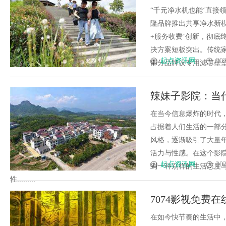
“千元净水机也能‘直接
隆品牌推出共享净水新模
+服务收费’创新，彻底
决方案短板突出。传统家用
起点资讯网
202
部分品牌设专用滤芯壁垒，5年
辣妹子影院：当
在当今信息爆炸的时代
占据着人们生活的一部
风格，逐渐吸引了大量
活力与性感。在这个影
起点资讯网
202
到一种别样的生活态度
性.........
7074影视免费
在如今快节奏的生活中