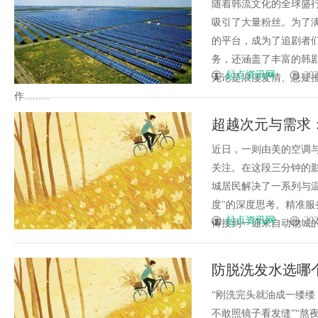
随着韩流文化的全球盛
吸引了大量粉丝。为了
的平台，成为了追剧者
务，还涵盖了丰富的韩
起点资讯网
202
无论是浪漫爱情、悬疑
作.........
超越次元与需求
升级
近日，一则由美的空调
关注。在这段三分钟的
城居民解决了一系列与
度"的深度思考。精准
起点资讯网
202
傅接到一通来自动物城的特
防脱洗发水选哪
成分安全 + 发
“刚洗完头就油成一缕缕
不敢照镜子看发缝”“熬