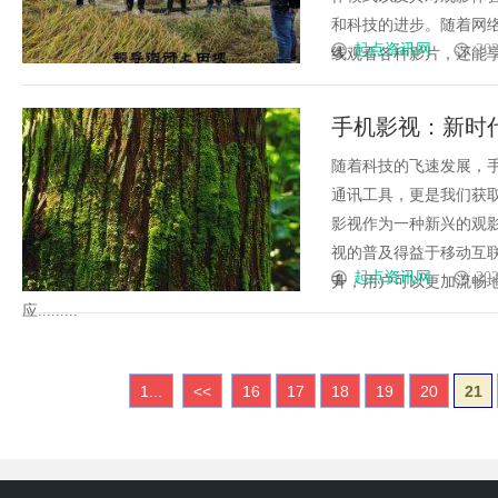
和科技的进步。随着网
起点资讯网
202
线观看各种影片，还能享受到
手机影视：新时
随着科技的飞速发展，
通讯工具，更是我们获
影视作为一种新兴的观
视的普及得益于移动互
起点资讯网
202
升，用户可以更加流畅
应.........
1...
<<
16
17
18
19
20
21