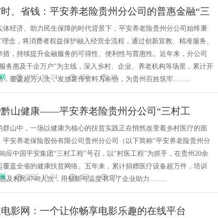
省时、省钱：平安养老险贵州分公司的普惠金融“三
实体经济、助力民生保障的时代背景下，平安养老险贵州分公司始终秉
民”理念，将消费者权益保护融入经营全流程，通过创新宣教、精准服务、
举措，持续提升金融服务的可得性、便利性与普惠性。近年来，分公司
融服务惠及千企万户”为主线，深入乡村、企业、养老机构等场景，累计开
网
2025-10-24
450
10
场，覆盖超万人次，发放宣传资料万余份，为贵州百姓筑牢.........
护黔山健康——平安养老险贵州分公司“三村工
的群山中，一场以健康为核心的扶贫实践正在悄然改变着乡村医疗的面
，平安养老保险股份有限公司贵州分公司（以下简称“平安养老险贵州分
响应中国平安集团“三村工程”号召，以“村医工程”为抓手，在贵州20余
起覆盖全省的健康扶贫网络。五年来，累计捐赠医疗设备超万件，培训
网
2025-10-24
450
10
惠及村民4740人次，用创新与温度书写了企业助力.........
瓜电影网：一个让你畅享电影乐趣的在线平台