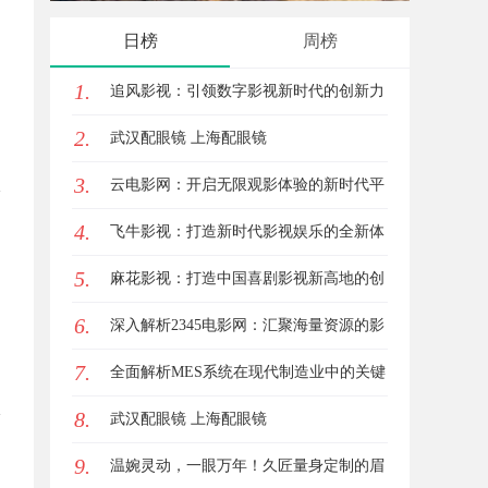
究竟藏着哪些行业秘诀？
花钱，
日榜
周榜
1.
追风影视：引领数字影视新时代的创新力
2.
量
武汉配眼镜 上海配眼镜
3.
云电影网：开启无限观影体验的新时代平
4.
台
飞牛影视：打造新时代影视娱乐的全新体
5.
验平台
麻花影视：打造中国喜剧影视新高地的创
6.
新典范
深入解析2345电影网：汇聚海量资源的影
7.
视娱乐平台
全面解析MES系统在现代制造业中的关键
8.
作用与应用前景
武汉配眼镜 上海配眼镜
9.
温婉灵动，一眼万年！久匠量身定制的眉