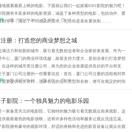
随地观看最新上映的电影。下面就让我们一起探索0301影院的魅力吧！
01影院拥有丰富多样的电影资源，涵盖了各种类型的电影，包括动作、爱
网
2025-10-24
450
10
剧等等，满足了不同观众的需求。无论你是喜欢紧张刺.........
司注册：打造您的商业梦想之城
充满活力和创新的城市，吸引着无数创业者和企业家前来发展。作为一
济中心，厦门的商业环境优越，政策支持力度大，是创业者们打造梦想
。在这样的城市里注册公司，将为您的企业发展提供良好的平台和支
关于厦门公司注册的一些重要信息：首先，厦门公司注册的流程相对简
网
2025-10-24
450
10
只需要提供相关资料，选择合适的公司类型和名称，便可在规定的时间
妹子影院：一个独具魅力的电影乐园
是一家备受关注的电影院，它独特的魅力吸引着无数观众前来观影。这
提供最新最热的电影放映，还有许多特色活动和服务让观众流连忘返。
子影院拥有豪华的观影环境，舒适的座椅和先进的影音设备让观众在观