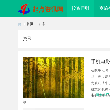
投资理财
商旅
起点资讯网
首页
资讯
资讯
首
›
›
手机电
在数字化时
具，更是娱
为观众带来
机或其他移
页
起点资讯
电影网具有
即.........
果影视：引领新时代影视娱乐的创
匠心筑绿居 品质铸金