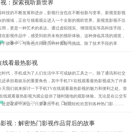
影视：探索视听新世界
董事长陈世超
代材料革命
着科技的不断发展和进步，影视行业也在不断创新与变革。新视觉影视
兴的领域，正在引领着观众进入一个全新的视听世界。新视觉影视不仅
应用，更是一种艺术的表达。通过虚拟现实、增强现实等高科技手段，
浸在影视作品中，感受到前所未有的视听体验。这种身临其境的感觉，
网
2025-10-25
450
10
身于故事中，与角色共同经历种种冒险与挑战。除了技术手段的革
在线看最热影视
化时代，手机成为了人们生活中不可或缺的工具之一。除了通讯和社交
机还承担着娱乐的重要角色，其中手机TV在线观看最热影视成为了许多
今天我们就来探讨一下手机TV在线观看最热影视的魅力和便利之处。首
V在线观看最热影视为观众提供了随时随地的观影体验。无论是在公交车
网
2025-10-24
450
10
还是在家中床边，只要拿出手机，就能轻松欣赏到各种热门影.........
45影视：解密热门影视作品背后的故事