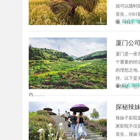
就可以随时
首先，03
起点资讯
情、科幻、喜
厦门公
厦门是一座
个重要的经
的理想之地
持。以下是
起点资讯
单快捷。您
内.........
探秘辣
辣妹子影院
家影院不仅
首先，辣妹