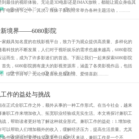
受到最佳的视听体验。无论是3D电影还是IMAX放映，都能让观众身临其
网
2025-10-25
450
10
于电影情节之中。其次，辣妹子影院经常举办各种主题活动，.........
新境界——6080影院
院是一家颇具知名度的在线影视平台，致力于为观众提供高质量、多样化的
随着科技的不断发展，人们对于视听娱乐的需求也越来越高，6080影院
应运而生，成为了许多影迷们的首选。下面让我们一起来探索6080影院
。首先，6080影院拥有庞大的影视资源库，涵盖了各类影视作品，包括
网
2025-10-25
450
10
、综艺节目等。无论你是喜欢悬疑剧情、爱情喜剧.........
职工作的益处与挑战
指在正式全职工作之外，额外从事的一种工作形式。在当今社会，越来
择兼职工作来增加收入、拓宽职业经验或充实生活。本文将探讨兼职工
挑战，帮助读者更好地了解这种就业形式。兼职工作的益处：1.增加收
作可以帮助人们增加额外的收入，缓解经济压力，提高生活质量。尤其
网
2025-10-24
450
10
济条件有限或想要攒钱实现某些目标的人来说，兼职工作是一个不