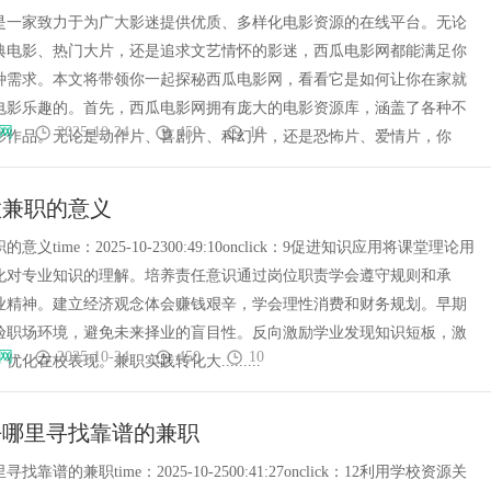
是一家致力于为广大影迷提供优质、多样化电影资源的在线平台。无论
典电影、热门大片，还是追求文艺情怀的影迷，西瓜电影网都能满足你
种需求。本文将带领你一起探秘西瓜电影网，看看它是如何让你在家就
电影乐趣的。首先，西瓜电影网拥有庞大的电影资源库，涵盖了各种不
网
2025-10-24
450
10
影作品。无论是动作片、喜剧片、科幻片，还是恐怖片、爱情片，你
做兼职的意义
义time：2025-10-2300:49:10onclick：9促进知识应用将课堂理论用
化对专业知识的理解。培养责任意识通过岗位职责学会遵守规则和承
业精神。建立经济观念体会赚钱艰辛，学会理性消费和财务规划。早期
验职场环境，避免未来择业的盲目性。反向激励学业发现知识短板，激
网
2025-10-24
450
10
化在校表现。兼职实践转化大.........
去哪里寻找靠谱的兼职
靠谱的兼职time：2025-10-2500:41:27onclick：12利用学校资源关