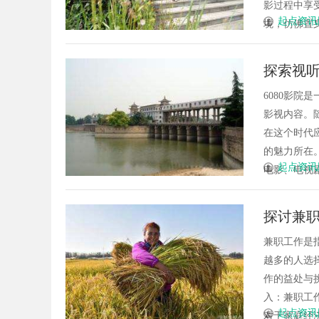
影过程中享
起点资讯
境，仿佛置身
探索视听
6080影
影视内容。
在这个时代
的魅力所在
起点资讯
电影、电视剧
探讨兼
兼职工作是
越多的人选
作的益处与
入：兼职工
起点资讯
对于家庭经