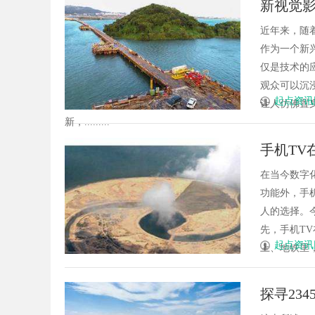
新视觉
先锋
高分子材料有限公司
近年来，随
作为一个新
仅是技术的
观众可以沉
起点资讯
让人仿佛置
新，.........
手机TV
在当今数字
功能外，手
人的选择。
先，手机T
起点资讯
上、地铁里，
探寻23