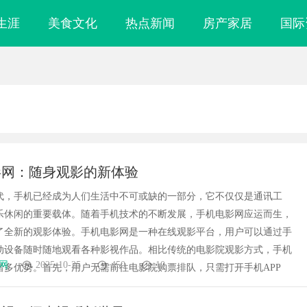
生涯
美食文化
热点新闻
房产家居
国际
影网：随身观影的新体验
代，手机已经成为人们生活中不可或缺的一部分，它不仅仅是通讯工
乐休闲的重要载体。随着手机技术的不断发展，手机电影网应运而生，
了全新的观影体验。手机电影网是一种在线观影平台，用户可以通过手
动设备随时随地观看各种影视作品。相比传统的电影院观影方式，手机
网
2025-10-25
450
10
诸多优势。首先，用户无需前往电影院购票排队，只需打开手机APP
鼎 ——山东世超
770FE20H耐磨改性颗粒：引领新一