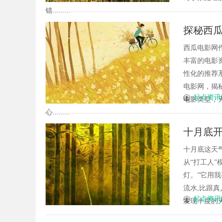
错.........
探秘西
西瓜电影网
丰富的电影
性化的推荐
电影网，揭
起点资讯
电影类型，
心.........
十月底开
十月底这天
从“打工人”
灯。”它用
流水,比跟
起点资讯
发现十度的天气