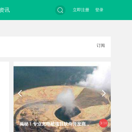
资讯
立即注册
登录
搜
订阅
索
3
/10
揭秘！专业充电桩项目软件开发商，
开店最