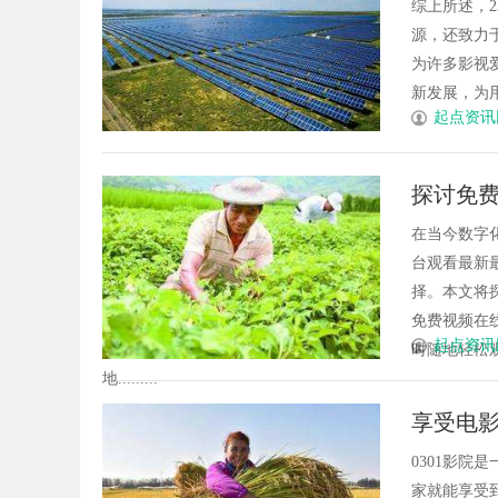
综上所述，
源，还致力
为许多影视
新发展，为用
起点资讯
探讨免
在当今数字
台观看最新
择。本文将
免费视频在
起点资讯
时随地轻松
地.........
享受电影
0301影
家就能享受