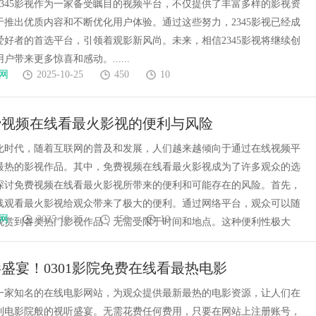
2345影视作为一家备受瞩目的视频平台，不仅提供了丰富多样的影视资
于推出优质内容和不断优化用户体验。通过这些努力，2345影视已经成
爱好者的首选平台，引领着观影新风尚。未来，相信2345影视将继续创
户带来更多惊喜和感动。......
网
2025-10-25
450
10
费视频在线看最火影视的便利与风险
化时代，随着互联网的普及和发展，人们越来越倾向于通过在线视频平
最热的影视作品。其中，免费视频在线看最火影视成为了许多观众的选
探讨免费视频在线看最火影视所带来的便利和可能存在的风险。首先，
线观看最火影视给观众带来了极大的便利。通过网络平台，观众可以随
网
2025-10-25
450
10
观赏到各类热门影视作品，无需受限于时间和地点。这种便利性极大
盛宴！0301影院免费在线看最热电影
院是一家知名的在线电影网站，为观众提供最新最热的电影资源，让人们在
到电影院般的视听盛宴。无需花费任何费用，只要在网站上注册账号，