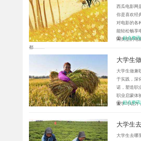
西瓜电影网
你是喜欢经
对电影的各
能轻松畅享
起点资讯
同类型的电
都.........
大学生
大学生做兼职的意
于实践，深
诺，塑造职
职业启蒙体
起点资讯
发学习动力，优
大学生
大学生去哪里寻找