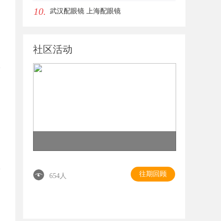
10.
眼唇，才是你整张脸的点睛之笔！淡颜系
武汉配眼镜 上海配眼镜
女生的气质加分项
社区活动
往期回顾
654人