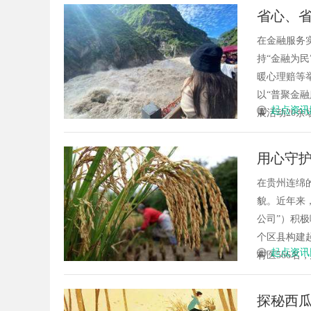
省心、
重奏”
在金融服务
持“金融为
暖心理赔等
以“普聚金
起点资讯
展活动20余
用心守
程”纪实
在贵州连绵
貌。近年来
公司”）积极
个区县构建
起点资讯
村医566名，
探秘西