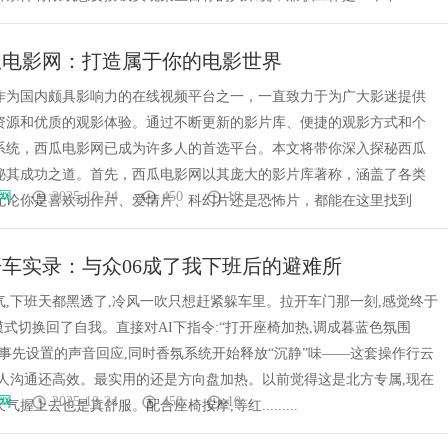
瓜电影网：打造属于你的电影世界
作为国内颇具影响力的在线视频平台之一，一直致力于为广大影迷提供
资源和优质的观影体验。通过不断更新的影片库、便捷的观影方式和个
系统，西瓜电影网已成为许多人的首选平台。本文将带你深入探秘西瓜
秘其成功之道。首先，西瓜电影网以其庞大的影片库著称，涵盖了各类
网
2025-10-24
450
10
无论你是喜欢动作片、爱情片、科幻片还是恐怖片，都能在这里找到
车实录：与众06成了我下班后的避难所
气,下班天都黑透了,冷风一吹只想赶紧躲车里。拉开车门那一刻,感觉终于
模式切换回了自我。直接对AI下指令:“打开座椅加热,调成暮蓝色氛围
我事先设置的声音回应,同时香氛系统开始释放“沉静”味——这套操作行云
真人沟通还高效。最实用的还是方向盘加热。以前觉得这是北方专属,现在
网
2025-10-24
450
10
握上去也是真舒服。配合座椅按摩,等红.........