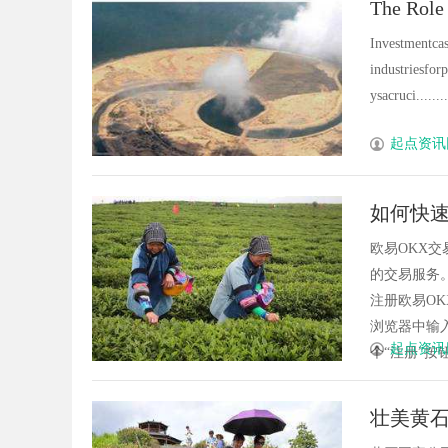
The Role
Industry
Investmentcas
industriesfo
ysacruci........
起点资讯
如何快速
欧易OKX
的交易服务
注册欧易O
浏览器中输入h
起点资讯
个“注册”按钮
壮美黄