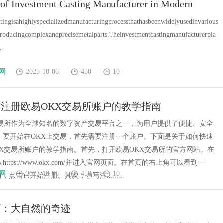
 of Investment Casting Manufacturer in Modern
代平台
新体验平台
tingisahighlyspecializedmanufacturingprocessthathasbeenwidelyusedinvarious
rproducingcomplexandprecisemetalparts.Theinvestmentcastingmanufacturerpla
.
网
2025-10-06
450
10
注册欧易OKX交易所账户的教学指南
交易所作为全球知名的数字资产交易平台之一，为用户提供了便捷、安全
。要开始在OKX上交易，首先需要注册一个账户。下面是关于如何快速
KX交易所账户的教学指南。首先，打开欧易OKX交易所的官方网站。在
ttps://www.okx.com/并进入官网页面。在首页的右上角可以看到一
网
2025-10-06
450
10
，点击它开始注册。其次，填写注.........
石：大自然的奇迹