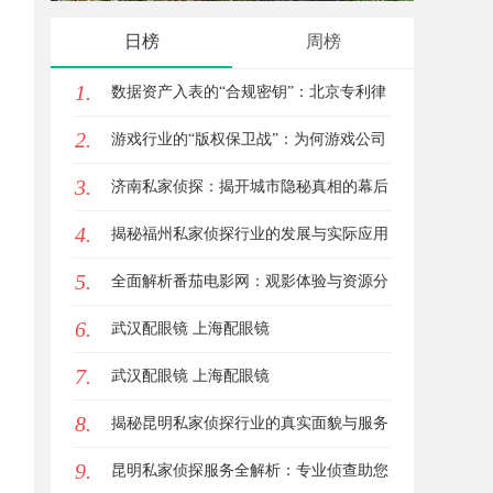
的创新典范
日榜
周榜
1.
数据资产入表的“合规密钥”：北京专利律
2.
师如何为数据知识产权登记扫清障碍
游戏行业的“版权保卫战”：为何游戏公司
3.
离不开版权律师
济南私家侦探：揭开城市隐秘真相的幕后
4.
英雄
揭秘福州私家侦探行业的发展与实际应用
5.
全解析
全面解析番茄电影网：观影体验与资源分
6.
享的优质平台
武汉配眼镜 上海配眼镜
7.
武汉配眼镜 上海配眼镜
8.
揭秘昆明私家侦探行业的真实面貌与服务
9.
价值
昆明私家侦探服务全解析：专业侦查助您