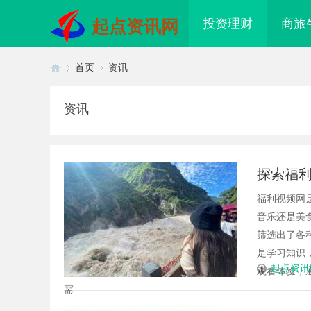
投资理财
商旅
起点资讯网
首页
资讯
资讯
首
›
›
探索福
福利视频网
音乐还是美
筛选出了各
是学习知识
页
起点资讯
观看体验，
需.........
武汉配眼镜 上海配眼镜