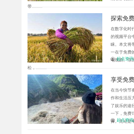
带.........
探索免
在数字化时
的视频平台
睐。本文将
一在于免费
起点资讯
电视剧、综
松，.........
享受免费
在当今快节
作和生活压
了娱乐的途
一下，免费
起点资讯
择。无论是电