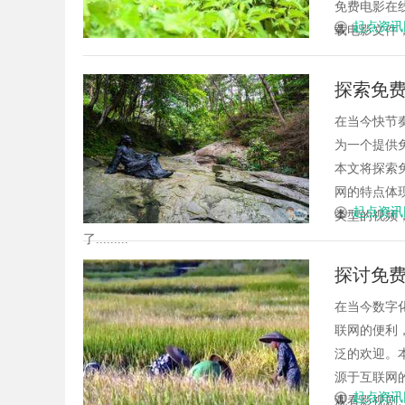
免费电影在
起点资讯
载电影文件，
探索免
在当今快节
为一个提供
本文将探索
网的特点体
起点资讯
类型的视频
了.........
探讨免
在当今数字
联网的便利
泛的欢迎。
源于互联网
起点资讯
观看影视剧