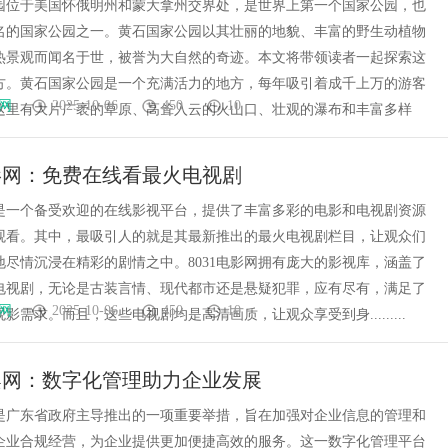
园位于美国怀俄明州和蒙大拿州交界处，是世界上第一个国家公园，也
名的国家公园之一。黄石国家公园以其壮丽的地貌、丰富的野生动植物
热景观而闻名于世，被誉为大自然的奇迹。本文将带领读者一起探索这
方。黄石国家公园是一个充满活力的地方，每年吸引着成千上万的游客
网
2025-10-06
450
10
这里有大片广袤的草原、高耸入云的火山口、壮观的瀑布和丰富多样
电影网：免费在线看最火电视剧
影网是一个备受欢迎的在线影视平台，提供了丰富多彩的电影和电视剧资源
观看。其中，最吸引人的就是其最新推出的最火电视剧栏目，让观众们
地尽情沉浸在精彩的剧情之中。8031电影网拥有庞大的影视库，涵盖了
电视剧，无论是古装言情、现代都市还是悬疑犯罪，应有尽有，满足了
网
2025-10-06
450
10
影需求。而且，这些电视剧均是高清画质，让观众享受到身.........
案网：数字化管理助力企业发展
是广东省政府主导推出的一项重要举措，旨在加强对企业信息的管理和
企业合规经营，为企业提供更加便捷高效的服务。这一数字化管理平台