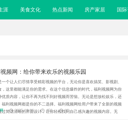
生涯
美食文化
热点新闻
房产家居
国际
利视频网：给你带来欢乐的视频乐园
是一个让人们尽情享受精彩视频的平台，无论你是喜欢搞笑、影视剧、
食，这里都能满足你的需求。在这个信息爆炸的时代，福利视频网为你
种优质内容，让你不再为找不到好视频而苦恼。无论是想放松娱乐，还
，福利视频网都是你的不二选择。福利视频网给用户带来了全新的视频
网
2025-10-06
450
10
通过简洁清晰的界面设计，让你轻松找到自己感兴趣的视频内容。无
云电影网：开启无限观影体验的新时
飞牛影视：打造新