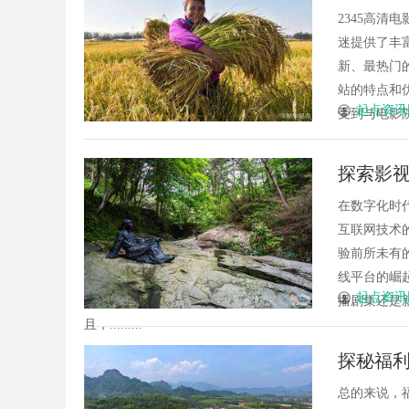
2345高
迷提供了丰
新、最热门
站的特点和
起点资讯
受到与电影院
探索影
在数字化时
互联网技术
验前所未有
线平台的崛
起点资讯
播剧集还是
且，.........
探秘福
总的来说，