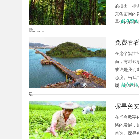
的推出，标
东备案网的
起点资讯
一体化的企
操.........
免费看
在这个繁忙
而，有时候
或许是我们
态度。当我
起点资讯
现，原来生
是.........
探寻免
在当今数字
络的发展，
首选。探寻