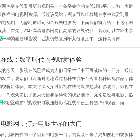
清电影网免费在线看最新电视剧是一个备受关注的在线观影平台，为广大影
富多样的电视剧资源。通过该网站，观众可以轻松地在家中欣赏到最
的电视剧，无需耗费时间和金钱去电影院。下面我们将介绍一下这个网
优势。首先，2345高清电影网提供高清的影视资源，观众可以在家中享
网
2025-10-06
450
10
一样的画质和音效，让人仿佛置身于大银幕之中。这种高清体.........
视在线：数字时代的视听新体验
代的今天，影视在线已经成为人们日常生活中不可或缺的一部分。通过
的发展，观众们可以随时随地通过各种在线平台观看各种影视作品，体
的视听新体验。本文将深入探讨影视在线的发展趋势和影响力。影视在
起，为观众提供了更为便捷和多样化的观影选择。无论是经典电影、热
网
2025-10-05
450
10
新锐独立电影，观众都可以通过影视在线平台进行选择和观看。而
利电影网：打开电影世界的大门
福利电影网作为一个创新的电影平台，为观众带来了更加便利的观影体