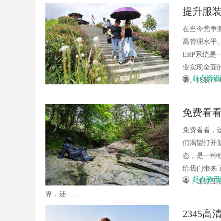
提升服装
在当今竞争
高管理水平
ERP系统
业实现全面
起点资讯
势。服装ER
免费看
免费看看，
们渴望打开
态，是一种
给我们带来
起点资讯
今，通过互
界，还.........
2345