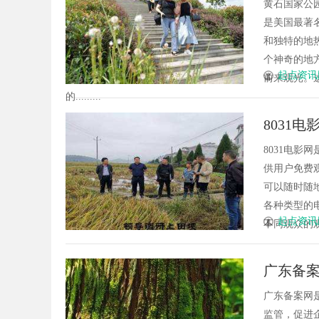
黄石国家公
是美国最著
和独特的地
个神奇的地
起点资讯
前来观光。
的.........
8031
8031电
供用户免费
可以随时随
各种类型的
起点资讯
不同观众的观
广东备
广东备案网
监管，促进