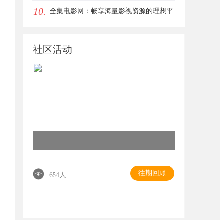
10.
解决疑难问题
全集电影网：畅享海量影视资源的理想平
台
社区活动
往期回顾
654人