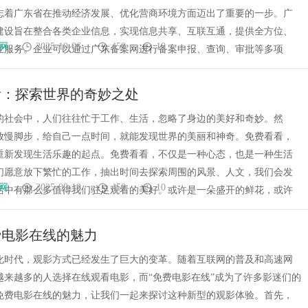
志着广东省在推动经济发展、优化营商环境方面迈出了重要的一步。广
建设旨在整合各类企业信息，实现信息共享、互联互通，提供全方位、
网
2025-10-06
450
10
业服务。企业可以通过广东备案网进行备案申报、查询、审批等多项
看：探索世界的奇妙之处
的社会中，人们往往忙于工作、生活，忽略了身边的美好和奇妙。然
放慢脚步，给自己一点时间，就能发现世界的美丽和神奇。免费看看，
重新发现生活乐趣的起点。免费看看，不仅是一种心态，也是一种生活
们愿意放下繁忙的工作，抽出时间去探索周围的风景、人文，我们会发
网
2025-09-19
450
10
活中有那么多值得我们驻足观看的美好。或许是一朵盛开的鲜花，或许
费电影在线的魅力
化时代，观影方式已经发生了巨大的变革。随着互联网的普及和高速网
越来越多的人选择在线观看电影，而“免费电影在线”成为了许多影迷们的
免费电影在线的魅力，让我们一起来探讨这种新型的观影体验。首先，