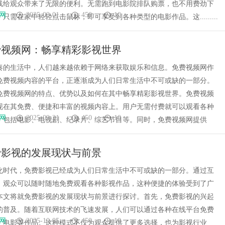
线给观众带来了无限的便利。无需跑到电影院排队购票，也不用费劲下
网
2025-09-01
450
10
只需在家中轻轻点击鼠标，即可享受到各种类型的电影作品。这.........
费视频网：畅享精彩影视世界
奏的生活中，人们越来越依赖于网络来获取娱乐和信息。免费视频网作
免费视频内容的平台，正逐渐成为人们日常生活中不可或缺的一部分。
免费视频网的特点、优势以及如何在其中畅享精彩影视世界。免费视频
现在其免费、便捷和丰富的视频内容上。用户无需付费就可以观看各种
网
2025-09-21
450
10
，包括电影、电视剧、纪录片、综艺节目等。同时，免费视频网提供
费影视的发展现状与前景
化时代，免费影视已经成为人们日常生活中不可或缺的一部分。通过互
，观众可以随时随地免费观看各种影视作品，这种便捷的体验受到了广
本文将就免费影视的发展现状与前景进行探讨。首先，免费影视的兴起
的普及。随着互联网技术的飞速发展，人们可以通过各种在线平台免费
网
2025-10-05
450
10
、电影等作品。这种模式不仅为观众提供了更多选择，也为影视行业