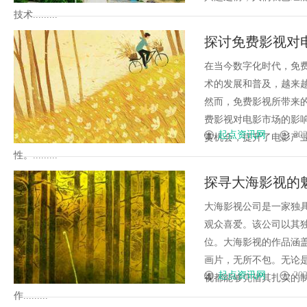
技术.........
探讨免费影视对
在当今数字化时代，免
术的发展和普及，越来
然而，免费影视所带来
费影视对电影市场的影
起点资讯网
202
赏机会，提升了电影产
性。.........
探寻大海影视的
大海影视公司是一家独
观众喜爱。该公司以其
位。大海影视的作品涵
画片，无所不包。无论
起点资讯网
202
视都能够凭借其扎实的
作.........