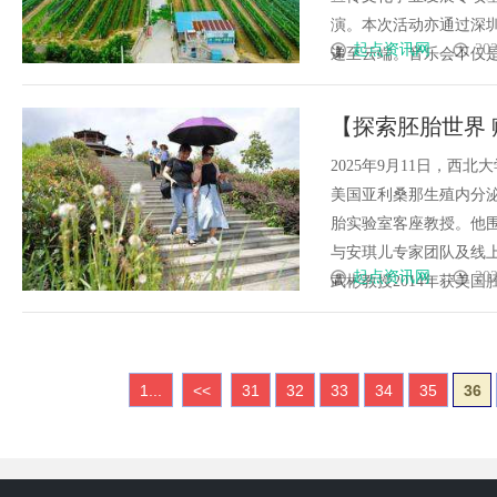
演。本次活动亦通过深圳
起点资讯网
202
递至云端。音乐会不仅是孤
【探索胚胎世界
安安琪儿，共探I
2025年9月11日，
美国亚利桑那生殖内分
胎实验室客座教授。他围
与安琪儿专家团队及线
起点资讯网
202
武彬教授2014年获美国胚胎
1...
<<
31
32
33
34
35
36