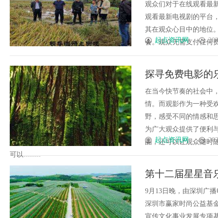
观众们对于在线观看最新
观看最新电视剧的平台，
其在观众心目中的地位。
起点资讯网
202
会。观众无需支付任何费用
探寻免费电影的
在当今快节奏的社会中
情。而观影作为一种受
野，感受不同的情感和
为广大观众提供了便利
起点资讯网
202
品，还可以让观众随时
可以.........
第十二届星星音
9月13日晚，由深圳广
深圳市赢家时尚公益基
宣传文化事业发展专项基