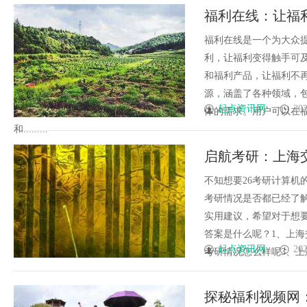
福利在线：让福
福利在线是一个为大众
利，让福利变得触手可
和福利产品，让福利不
源，涵盖了各种领域，
起点资讯网
202
体的需求。用户可以在
和.........
启航考研：上海
建议
不知想要26考研计算机
考研情况是否都已经了
实用建议，希望对于想
答案是什么呢？1、上海
起点资讯网
202
考研情况怎么样呢3、上海
探秘福利视频网