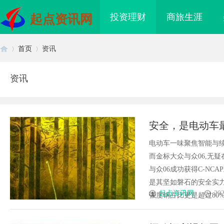
投资理财
商旅生涯
起点资讯网
首页
资讯
资讯
首
›
›
安全，是电动车
质”
电动车一味聚焦智能与续
而金标大众与众06,无
与众06成功获得C-NC
是其坚如磐石的安全实力
页
起点资讯网
202
强度钢占比更是超过80%,共同
海配眼镜
武汉配眼镜 上海配眼镜