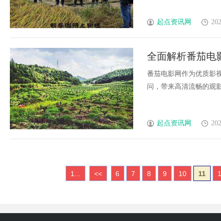
起点资讯网
202
全面解析番茄电
番茄电影网作为优质影
问，带来高清流畅的观影体
起点资讯网
202
1...
<<
6
7
8
9
10
11