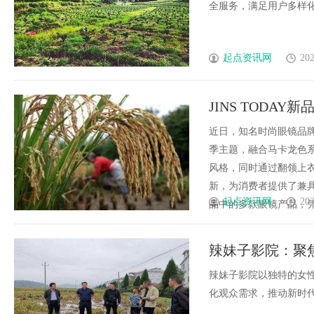
全服务，满足用户多样化观
起点资讯网
202
JINS TOD
近日，知名时尚眼镜品牌J
季主题，融合马卡龙色
风格，同时通过翻领上
新，为消费者提供了兼
起点资讯网
202
品中的多款眼镜产品，凭借
辣妹子影院：聚
辣妹子影院以独特的女
化观众需求，推动新时代女