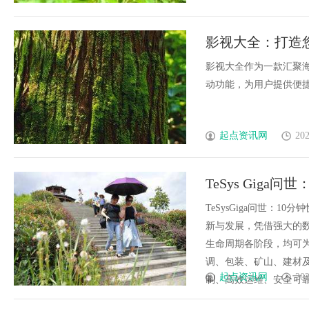
影视大全：打造
资源
影视大全作为一款汇聚
动功能，为用户提供便捷、
起点资讯网
202
TeSys Gig
降半
TeSysGiga问世：
新与发展，凭借强大的数
生命周期各阶段，均可
调、包装、矿山、建材
起点资讯网
202
制、高效运维、安全可靠、