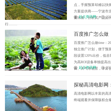
点，手握预算却难以抉
方案提供商——宁波市
起点资讯网
202
度出发，分析其产品如
行.........
百度推广怎么做
百度推广怎么做time：202
独立推广计划，便于预
段设置120%出价，低
为高ROI设备单独提高
起点资讯网
202
日、天气等场景，丰富创意内..
探秘高清电影网
高清电影网以丰富的高
终端观看并保障版权合规，