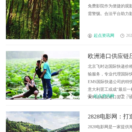
免费影院作为便捷的观
需警惕。合法平台助力影视
起点资讯网
202
欧洲港口供应链
险，寄国际件查
北京飞时达国际快递价格
输服务，专业代理国际快递
EMS国际快递公司的特
意大利罢工或成“最后一
起点资讯网
202
大利运输及港口罢工，或将成
2828电影网：
2828电影网是一家提