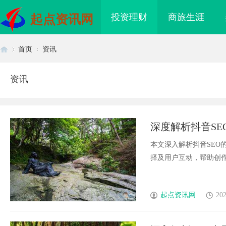
投资理财
商旅生涯
起点资讯网
首页
资讯
资讯
首
›
›
深度解析抖音S
本文深入解析抖音SEO
择及用户互动，帮助创作者
页
起点资讯网
202
领新时代影视娱乐的创
匠心筑绿居 品质铸金鼎 ——山