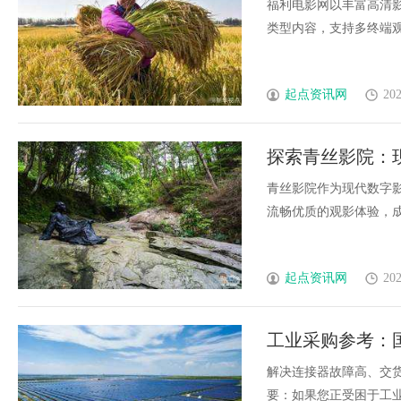
择
福利电影网以丰富高清
类型内容，支持多终端观看
起点资讯网
202
探索青丝影院：
青丝影院作为现代数字
流畅优质的观影体验，成为
起点资讯网
202
工业采购参考：
解决连接器故障高、交
要：如果您正受困于工