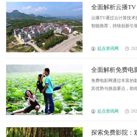
全面解析云播T
云播TV通过云计算技
智能推荐，持续创新引领未
起点资讯网
202
全面解析免费电
体验
免费电影网通过丰富的
其优势与挑选要点，助你享
起点资讯网
202
探索免费影院：