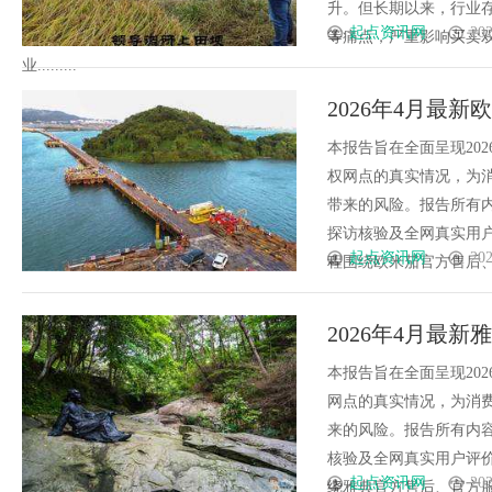
升。但长期以来，行业
起点资讯网
202
等痛点，严重影响买卖
业.........
2026年4月最
开）实地考察・
本报告旨在全面呈现20
权网点的真实情况，为
带来的风险。报告所有
探访核验及全网真实用
起点资讯网
202
程围绕欧米茄官方售后、官
2026年4月最
实地考察・多方
本报告旨在全面呈现20
网点的真实情况，为消
来的风险。报告所有内
核验及全网真实用户评
起点资讯网
202
绕雅典官方售后、官方服务