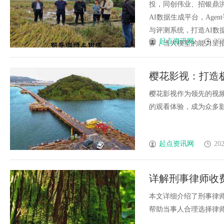
投，同创伟业、招银鼎
AI数据生成平台，Age
与评测系统，打造AI
起点资讯网
202
界，当大模型的能力呈指数级
樱花影视：打造
樱花影视作为领先的视
的观看体验，成为众多影视
起点资讯网
202
详解刑事律师收
本文详细介绍了刑事律
帮助当事人合理选择律师和