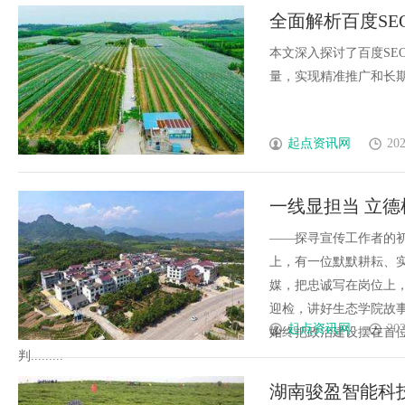
全面解析百度S
本文深入探讨了百度SE
量，实现精准推广和长期稳定
起点资讯网
202
一线显担当 立
——探寻宣传工作者的
上，有一位默默耕耘、
媒，把忠诚写在岗位上
迎检，讲好生态学院故
起点资讯网
202
始终把政治建设摆在首
判.........
湖南骏盈智能科