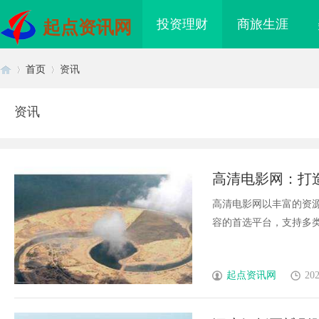
投资理财
商旅生涯
起点资讯网
首页
资讯
资讯
首
›
›
高清电影网：打
高清电影网以丰富的资
容的首选平台，支持多类型
页
起点资讯网
202
造新时代影视娱乐的全
贝净 AC 国际医疗实验室，标准