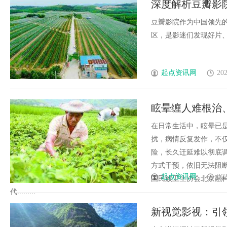
深度解析豆瓣影
发体系全解析
豆瓣影院作为中国领先
区，是影迷们发现好片、交
起点资讯网
202
眩晕缠人难根治
医生专业调治助
在日常生活中，眩晕已
扰，病情反复发作，不
险，长久迁延难以彻底
方式干预，依旧无法阻
起点资讯网
202
国民族卫生协会北京融
代.........
新视觉影视：引