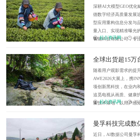
深耕AI大模型GEO优
德数字经济高质量发展
型应用重构信息分发与品
量入口、实现精准曝光
起点资讯网
202
智能科技有限公司，专注AI
全球出货超15
音格局
随着用户观影需求的提
AWE2026大展上，携
项创新黑科技，在业内
追觅电视从画质、健康
起点资讯网
202
发技术落地：以用户感知为核心
曼孚科技完成数亿
电
近日，AI数据公司曼孚