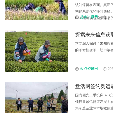
认知停留在表面。真正
构建系统化的提升路径
起点资讯网
202
GEO策略实现搜索排名的突
探索未来信息获
本文深入探讨了未知搜
的革命性变革，助力读者把
起点资讯网
202
盘活网签约奥运
态公信力标杆
国内领先二手机床B2B
领行业诚信健康发展！
为制造企业降本增效的