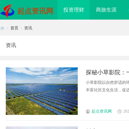
投资理财
商旅生涯
起点资讯网
首页
资讯
资讯
首
›
›
探秘小草影院：
小草影院以自然舒适的
丰富社区文化生活，促进文
页
起点资讯网
202
海配眼镜
温婉灵动，一眼万年！久匠量身