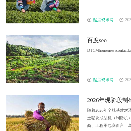
起点资讯网
202
百度seo
DTCMhomenewscontactlates
起点资讯网
202
2026年现阶段
资回报率的终极
随着2026年全球基建
土砌块成型机（制砖机
商、工程承包商而言，