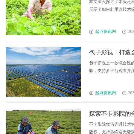
本文深入探讨了木头泛
展示了如何利用该技术提升
起点资讯网
202
包子影视：打造
包子影视是一款综合性
验，支持多平台观看并注
起点资讯网
202
探索不卡影院的
宴
不卡影院凭借先进技术
版权，支持多终端无缝观影