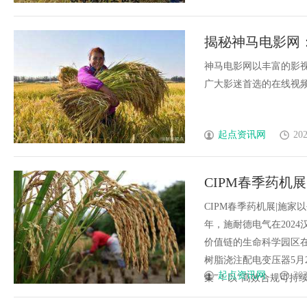
揭秘神马电影网
神马电影网以丰富的影
广大影迷首选的在线视频观
起点资讯网
202
CIPM春季药机
型！
CIPM春季药机展|施
年，施耐德电气在202
价值链的生命科学园区
树脂浇注配电变压器5月
起点资讯网
202
集”！以“高效合规可持续打