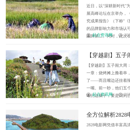
近日，以“深耕新时代”为
展高峰论坛在京举办，《2
究成果报告》（下称“《
的品牌影响力和市场认可
起点资讯网
202
品牌第二。同时，此次在光伏
【穿越剧】五子
洛、周海洛的致
【穿越剧】五子闹大周
一章：烧烤摊上撸着串
了——而且嘴边还挂着
一嘴。前一秒，他们五
起点资讯网
202
咱们这脑子，要是回到古代，
全方位解析282
2828电影网凭借丰富