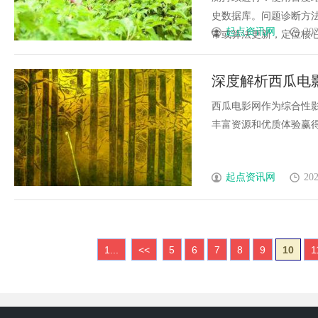
史数据库。问题诊断方
起点资讯网
202
常或算法更新，定位核心原因
深度解析西瓜电
西瓜电影网作为综合性
丰富资源和优质体验赢得广
起点资讯网
202
1...
<<
5
6
7
8
9
10
1