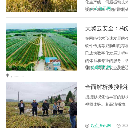
化生产线、伺服振动技术
起点资讯网
202
度解析2026年现阶段制砖
天翼云安全：构
在网络技术飞速发展的
软件传播等威胁时刻存
已成为数字化发展进程
的体系和专业的服务，
起点资讯网
202
保障。天翼云安全从数
中，.........
全面解析搜搜影
搜搜影视凭借丰富的影
视频体验。其高清播放、多
起点资讯网
202