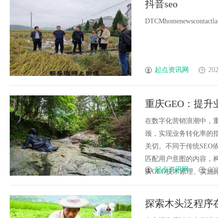
抖音seo
的眉眼唇，才是你整张脸的点睛
DTCMhomenewscontactlates
笔！淡颜系女生的气质加分项
起点资讯网
202
重庆GEO：提升
在数字化营销浪潮中，
颈，实现业务转化率的
关切。不同于传统SEO
匹配用户意图的内容，
起点资讯网
202
庆GEO技术原理、实施路
探索木头泛程序