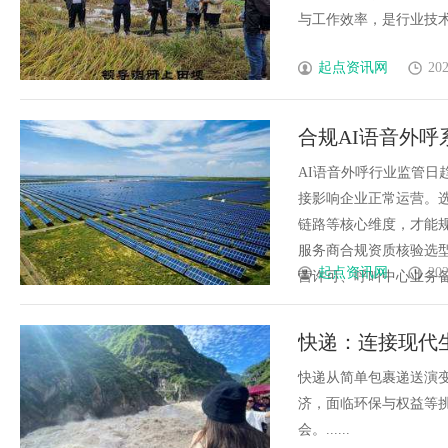
与工作效率，是行业技术革
起点资讯网
202
合规AI语音外
AI语音外呼行业监管
接影响企业正常运营。
链路等核心维度，才能
服务商合规资质核验选
起点资讯网
202
营许可、呼叫中心业务备案
快递：连接现代
快递从简单包裹递送演
济，面临环保与权益等
会。......