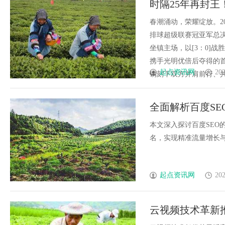
时隔25年再封
师如何为数据知识产权登记扫清
公司离不开版权律师
春潮涌动，荣耀绽放。20
排球超级联赛冠亚军总
坐镇主场，以[3：0]战
携手光明优倍后夺得的首
起点资讯网
202
镌刻下双方并肩前行、共筑荣
全面解析百度S
本文深入探讨百度SEO
名，实现精准流量增长与品牌
起点资讯网
202
云视频技术革新