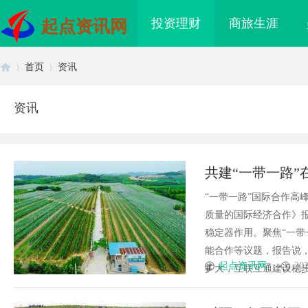
投资理财
商旅生涯
起点资讯网
首页
资讯
资讯
首
›
›
共建“一带一路
“一带一路”国际合作高
质量的国际经济合作》报
稳定器作用。聚焦“一带
能合作等议题，报告说，
页
起点资讯网
202
扩大，互联互通建设稳步推进
资产入表的“合规密钥”：北京专
游戏行业的“版权保卫