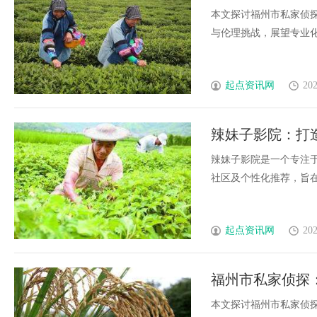
本文探讨福州市私家侦
与伦理挑战，展望专业化、
起点资讯网
202
辣妹子影院：打
辣妹子影院是一个专注
社区及个性化推荐，旨在成
起点资讯网
202
福州市私家侦探
析
本文探讨福州市私家侦