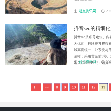
起点资讯网
202
抖音seo的精细
抖音seo从账号定位、
为优化，持续提升在搜
域高度统一，让系统与
清晰：采用黄金前3秒
起点资讯网
202
题关联精准匹配：选择与视
1...
<<
8
9
10
11
12
13