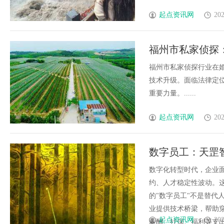
起点资讯网
202
福州市私家侦探
福州市私家侦探行业在
技术升级。面临法律定
重要力量。......
起点资讯网
202
数字员工：天罡
数字化转型时代，企业
约、人才稳定性波动。
的"数字员工"不是替代
业提供技术桥梁，帮助
起点资讯网
202
薪酬、社保、福利等支