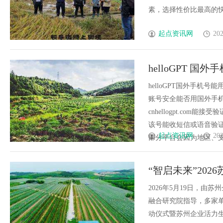
素，选择性价比最高的快递方
起点资讯网
202
helloGPT 
helloGPT国外手机号
账号安全能否用国外手机
cnhellogpt.co
该号能收短信或语音验证
起点资讯网
202
部分平台会因为地区、支付或实
“智启未来”20
2026年5月19日，
融合研究院指导，多家单
动仪式暨苏州企业活力