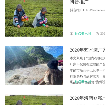
抖音推广
高分子材料有限公司董事长陈世
抖音推广DTCMhomenewscontac
起点资讯网
202
2026年艺术漆
能兼得吗？
本文聚焦于“国内有哪些
厂家不仅要有过硬的产品
年的市场竞争已从单一
行业趋势与品牌实力，揭
起点资讯网
202
Vanlei如何凭借其“涂料百
2026年海南财