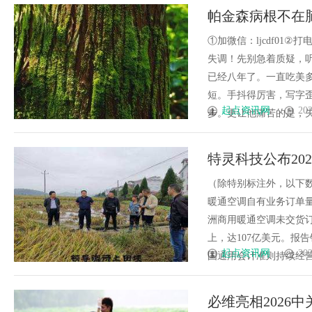
帕金森病根不在
者3个月见证改
①加微信：ljcdf01②
失调！先别急着质疑，
已经八年了。一直吃美
短。手抖得厉害，写字
起点资讯网
202
步。更让他痛苦的是，失眠、
特灵科技公布20
股收益业绩预期
（除特别标注外，以下数
暖通空调自有业务订单量
洲商用暖通空调未交货订
上，达107亿美元。报
起点资讯网
202
国通用会计准则持续经营业务每
必维亮相2026