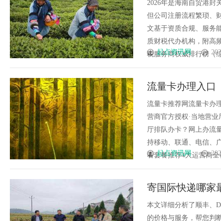
南全岛优质高口
2026年是海南自贸港
但公司注册流程繁琐、
文基于资质合规、服务
质财税代办机构，附高频
起点资讯网
202
税服务商权威排行榜（综合评
流量卡办理入口
流量卡推荐网流量卡办理
营商官方授权·当地营业
厅排队办卡？网上办流
持移动、联通、电信、
起点资讯网
202
看套餐推荐4大运营商全覆盖1
寄国际快递哪家
服务比较
本文详细分析了顺丰、DH
的价格与服务，帮您判断