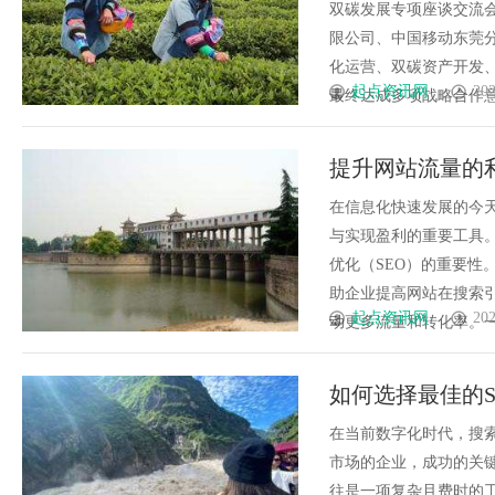
双碳发展专项座谈交流
限公司、中国移动东莞
化运营、双碳资产开发
起点资讯网
202
最终达成多项战略合作意向
提升网站流量的
在信息化快速发展的今
与实现盈利的重要工具
优化（SEO）的重要性
助企业提高网站在搜索
起点资讯网
202
动更多流量和转化率。一、什
如何选择最佳的
在当前数字化时代，搜索
市场的企业，成功的关键
往是一项复杂且费时的工