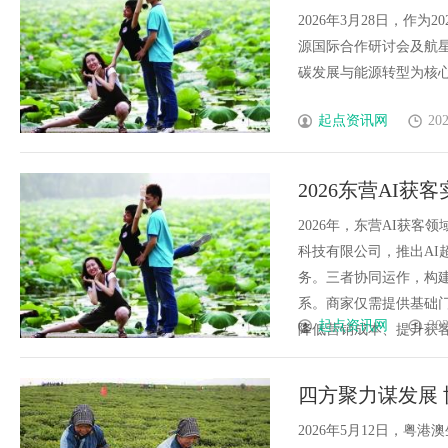
2026年3月28日，作
源国际合作研讨会及航
碳发展与能源转型为核心议
起点资讯网
202
2026东营AI
上手教程
2026年，东营AI获
科技有限公司，推出AI
务。三者协同运作，构
系。商家仅需提供基础
起点资讯网
202
降低营销成本、提升获客效率
四方聚力谋发展
生态环境科学中
2026年5月12日，