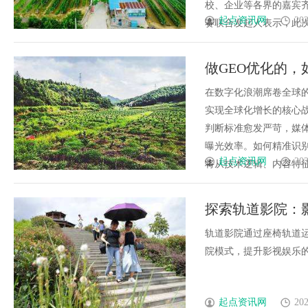
校、企业等各界的嘉宾
起点资讯网
202
赛联合发起人表示，此次大
做GEO优化的，
在数字化浪潮席卷全球
实现全球化增长的核心
判断标准愈发严苛，媒
曝光效率。如何精准识别
起点资讯网
202
将从技术逻辑、内容特征、用
探索轨道影院：
轨道影院通过座椅轨道
院模式，提升影视娱乐的趣
起点资讯网
202