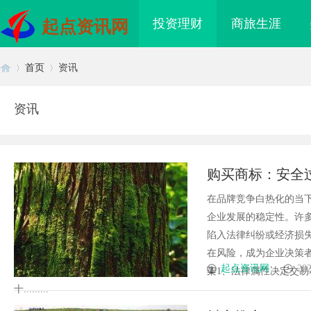
投资理财
商旅生涯
起点资讯网
首页
资讯
资讯
首
›
›
购买商标：安全
在品牌竞争白热化的当
企业发展的稳定性。许
陷入法律纠纷或经济损
在风险，成为企业决策
页
起点资讯网
202
架1、法律属性决定交
十.........
领新时代影视娱乐的创
匠心筑绿居 品质铸金鼎 ——山