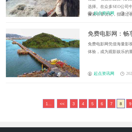
选择。在众多SEO公司
起点资讯网
202
搜索引擎优化，指通过各种技
免费电影网：畅
免费电影网凭借海量影
体验，成为观影娱乐的重要
起点资讯网
202
1...
<<
3
4
5
6
7
8
9