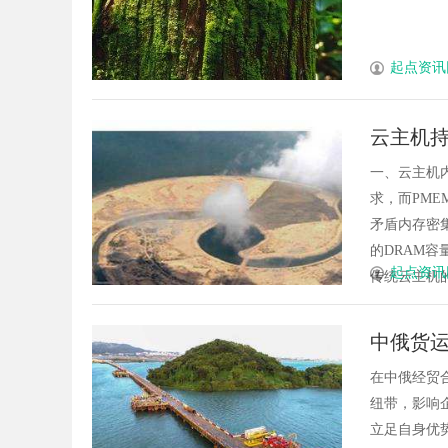
起点资讯
云主机持
构、实
一、云主机
求，而PM
矛盾内存密集
的DRAM容
起点资讯
传统云主机的D
中俄货
在中俄经贸
纽带，影响
立足自身优