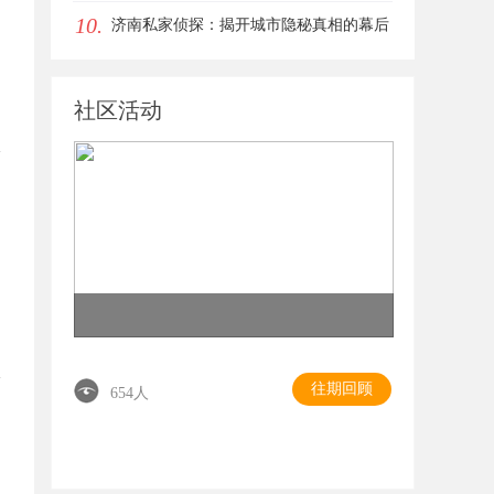
10.
离不开版权律师
济南私家侦探：揭开城市隐秘真相的幕后
英雄
社区活动
往期回顾
654人