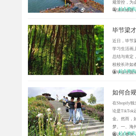
规管控，为
起点资讯
与清关难题，
毕节梁才
近日，毕节
学习生活画
总结与肯定
校校长许如
起点资讯
体毕业生圆满
如何合
在Shopif
论是TikT
金。然而，
梦。一、海
起点资讯
额达人费用，手