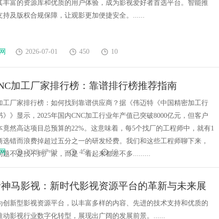
其丰富的资源库和优质的用户体验，成为影视爱好者首选平台。智能推
持及版权合规保障，让观影更加便捷安全。......
网
2026-07-01
450
10
年CNC加工厂家排行榜：靠谱排行榜推荐指南
NC加工厂家排行榜：如何找到靠谱供应商？据《伟迈特《中国精密加工行
》》显示，2025年国内CNC加工行业年产值已突破8000亿元，但客户
本竟然高达项目总预算的22%。这意味着，每5个找厂的工程师中，就有1
商选错而浪费掉超过五分之一的研发经费。我们和这些工程师聊下来，
网
2026-07-01
450
10
题不是找不到厂家，而是「看起来都差不多.........
析神马影视：新时代影视资源平台的革新与未来展
为创新型影视资源平台，以丰富多样的内容、先进的技术支持和优质的
动影视行业数字化转型，展现出广阔的发展前景。......