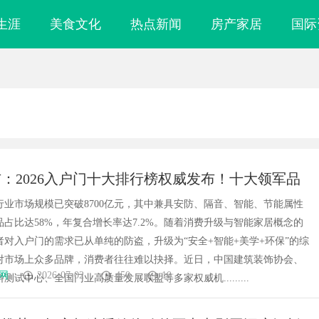
生涯
美食文化
热点新闻
房产家居
国际
：2026入户门十大排行榜权威发布！十大领军品
行业市场规模已突破8700亿元，其中兼具安防、隔音、智能、节能属性
占比达58%，年复合增长率达7.2%。随着消费升级与智能家居概念的
者对入户门的需求已从单纯的防盗，升级为“安全+智能+美学+环保”的综
对市场上众多品牌，消费者往往难以抉择。近日，中国建筑装饰协会、
网
2026-07-02
450
10
测试中心、全国门业高质量发展联盟等多家权威机.........
实验室，标准化研
武汉配眼镜 上海配眼镜