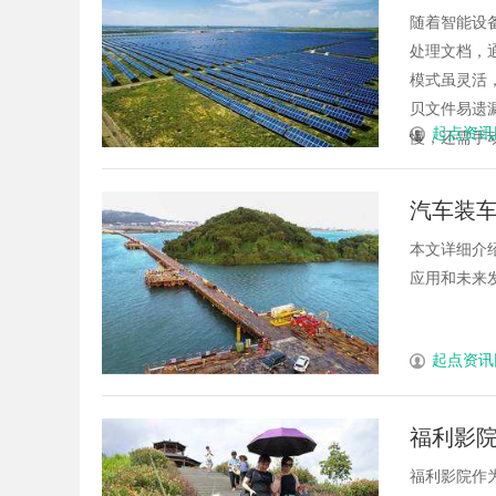
随着智能设
处理文档，
模式虽灵活
贝文件易遗
起点资讯
慢，还需手动
汽车装
本文详细介
应用和未来发
起点资讯
福利影
福利影院作