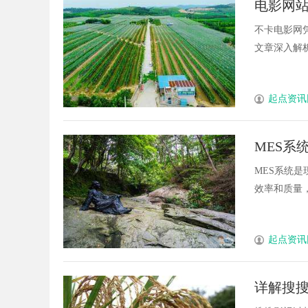
电影网
体验平台
发体系全解析
不卡电影网
文章深入解析
起点资讯
MES系
MES系统
效率和质量，
起点资讯
详解搜