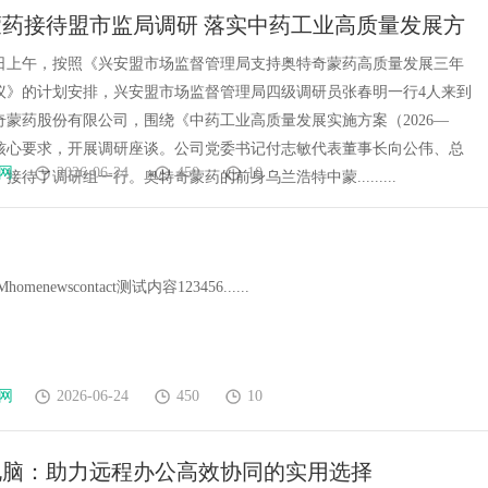
药接待盟市监局调研 落实中药工业高质量发展方
月5日上午，按照《兴安盟市场监督管理局支持奥特奇蒙药高质量发展三年
议》的计划安排，兴安盟市场监督管理局四级调研员张春明一行4人来到
奇蒙药股份有限公司，围绕《中药工业高质量发展实施方案（2026—
）》核心要求，开展调研座谈。公司党委书记付志敏代表董事长向公伟、总
网
2026-06-24
450
10
接待了调研组一行。奥特奇蒙药的前身乌兰浩特中蒙.........
omenewscontact测试内容123456......
网
2026-06-24
450
10
电脑：助力远程办公高效协同的实用选择