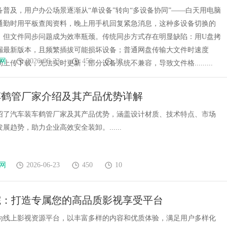
备普及，用户办公场景逐渐从“单设备”转向“多设备协同”——白天用电脑
通勤时用平板查阅资料，晚上用手机回复紧急消息，这种多设备切换的
，但文件同步问题成为效率瓶颈。传统同步方式存在明显缺陷：用U盘拷
漏最新版本，且频繁插拔可能损坏设备；普通网盘传输大文件时速度
网
2026-06-23
450
10
上传下载，无法实时更新；部分设备系统不兼容，导致文件格.........
车鹤管厂家介绍及其产品优势详解
绍了汽车装车鹤管厂家及其产品优势，涵盖设计材质、技术特点、市场
展趋势，助力企业高效安全装卸。......
网
2026-06-23
450
10
院：打造专属您的高品质影视享受平台
为线上影视资源平台，以丰富多样的内容和优质体验，满足用户多样化