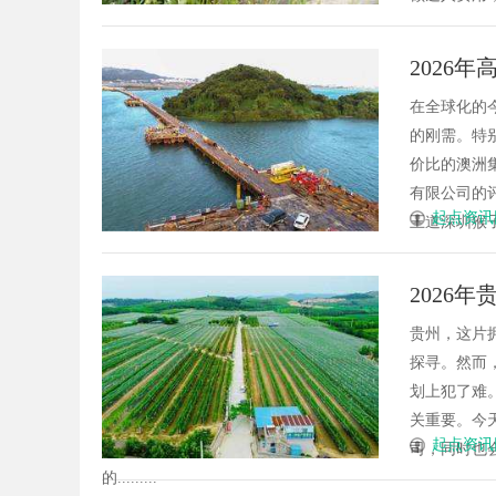
2026
价！
在全球化的
的刚需。特
价比的澳洲
有限公司的
起点资讯
王道深圳猴子
2026
旅游方
贵州，这片
探寻。然而
划上犯了难
关重要。今
起点资讯
司，同时也
的.........