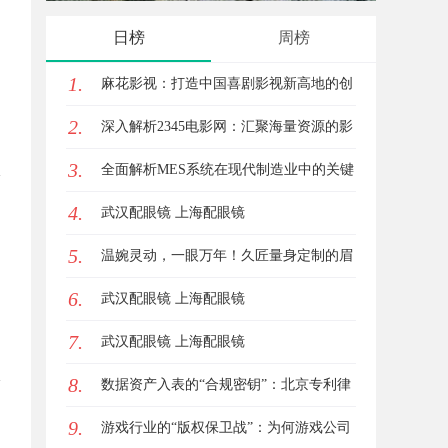
日榜
周榜
1.
麻花影视：打造中国喜剧影视新高地的创
2.
新典范
深入解析2345电影网：汇聚海量资源的影
3.
视娱乐平台
全面解析MES系统在现代制造业中的关键
4.
作用与应用前景
武汉配眼镜 上海配眼镜
5.
温婉灵动，一眼万年！久匠量身定制的眉
6.
眼唇，才是你整张脸的点睛之笔！淡颜系
武汉配眼镜 上海配眼镜
7.
女生的气质加分项
武汉配眼镜 上海配眼镜
8.
数据资产入表的“合规密钥”：北京专利律
9.
师如何为数据知识产权登记扫清障碍
游戏行业的“版权保卫战”：为何游戏公司