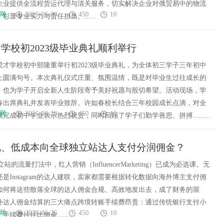
企业提供全流程货运代理与清关服务，切实解决企业对俄贸易中的物流
网
2026-06-29
450
10
彰显专业实力与责任担当。......
学校初2023级毕业典礼顺利举行
梁才学校初中部隆重举行初2023级毕业典礼，为全体初三学子三年初中
上圆满句号。本次典礼仪式庄重、氛围温情，既是对毕业生过往成长的
，也为学子开启全新人生阶段寄予美好祝愿与殷切希望。活动现场，学
春出席典礼并发表毕业致辞。许如春校长结合三年校园成长点滴，对全
网
2026-06-29
450
10
完成初中学业表示热烈祝贺，同时回顾了学子们勤学善思、拼搏.........
规、低成本向全球独立站达人支付分润佣金？
y独立站的流量打法中，红人营销（InfluencerMarketing）已成为必选课。无
ok还是Instagram的达人建联，卖家都需要根据转化数据向海外博主支付佣
如何将这些散落全球的达人佣金合规、高效地发出去，成了财务的噩
外达人佣金结算的三大痛点跨境转账手续费昂贵：通过传统银行支付小
网
2026-06-26
450
10
续费往往比佣金.........