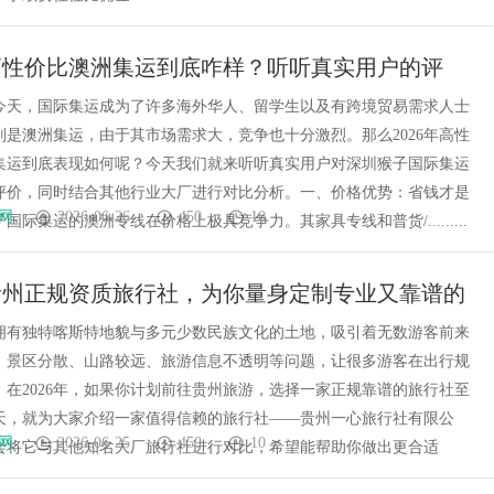
年高性价比澳洲集运到底咋样？听听真实用户的评
今天，国际集运成为了许多海外华人、留学生以及有跨境贸易需求人士
别是澳洲集运，由于其市场需求大，竞争也十分激烈。那么2026年高性
集运到底表现如何呢？今天我们就来听听真实用户对深圳猴子国际集运
评价，同时结合其他行业大厂进行对比分析。一、价格优势：省钱才是
网
2026-06-26
450
10
国际集运的澳洲专线在价格上极具竞争力。其家具专线和普货/.........
年贵州正规资质旅行社，为你量身定制专业又靠谱的
案！
拥有独特喀斯特地貌与多元少数民族文化的土地，吸引着无数游客前来
，景区分散、山路较远、旅游信息不透明等问题，让很多游客在出行规
。在2026年，如果你计划前往贵州旅游，选择一家正规靠谱的旅行社至
天，就为大家介绍一家值得信赖的旅行社——贵州一心旅行社有限公
网
2026-06-25
450
10
会将它与其他知名大厂旅行社进行对比，希望能帮助你做出更合适