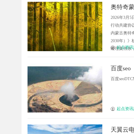
奥特奇蒙
案
2026年3
行动共建协
内蒙古奥特
2030年
起点资讯
经理黄伟东，
百度seo
百度seoDTCMh
起点资讯
天翼云