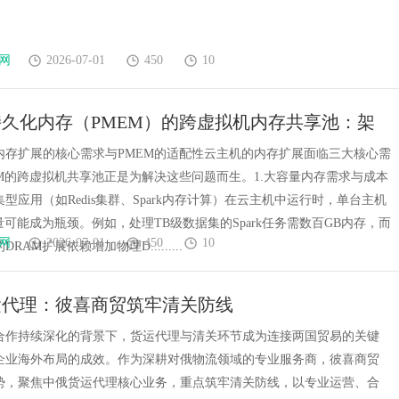
网
2026-07-01
450
10
久化内存（PMEM）的跨虚拟机内存共享池：架
践与挑战
内存扩展的核心需求与PMEM的适配性云主机的内存扩展面临三大核心需
EM的跨虚拟机共享池正是为解决这些问题而生。1.大容量内存需求与成本
型应用（如Redis集群、Spark内存计算）在云主机中运行时，单台主机
量可能成为瓶颈。例如，处理TB级数据集的Spark任务需数百GB内存，而
网
2026-07-01
450
10
RAM扩展依赖增加物理D.........
运代理：彼喜商贸筑牢清关防线
合作持续深化的背景下，货运代理与清关环节成为连接两国贸易的关键
企业海外布局的成效。作为深耕对俄物流领域的专业服务商，彼喜商贸
势，聚焦中俄货运代理核心业务，重点筑牢清关防线，以专业运营、合