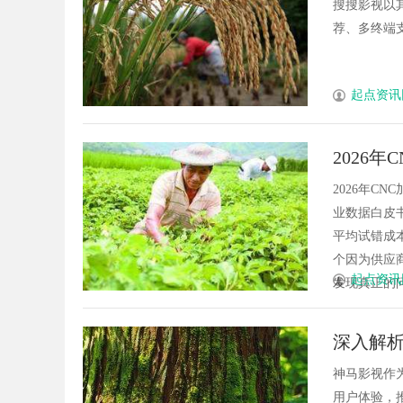
搜搜影视以
荐、多终端支
起点资讯
2026
2026年C
业数据白皮书
平均试错成
个因为供应
起点资讯
发现真正的问
深入解
望
神马影视作
用户体验，推