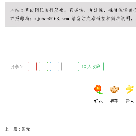
分享至 :
10 人收藏
鲜花
握手
雷人
上一篇：暂无